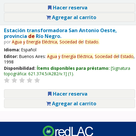
Hacer reserva
Agregar al carrito
Estación transformadora San Antonio Oeste,
provincia
de
Río Negro.
por
Agua
y
Energía
Eléctrica,
Sociedad
de
l
Estado
.
Idioma:
Español
Editor:
Buenos Aires:
Agua
y
Energía
Eléctrica,
Sociedad
de
l
Estado
,
1998
Disponibilidad:
Ítems disponibles para préstamo:
Signatura
topográfica:
621.374.5/A282/v.1
(1).
Hacer reserva
Agregar al carrito