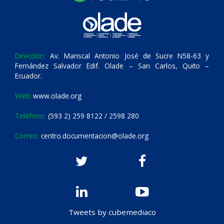
Dirección:
Av. Mariscal Antonio José de Sucre N58-63 y
Fernández Salvador Edif. Olade – San Carlos, Quito –
Ecuador.
Web:
www.olade.org
Teléfono:
(593 2) 259 8122 / 2598 280
Correo:
centro.documentacion@olade.org
Tweets by cubemediaco