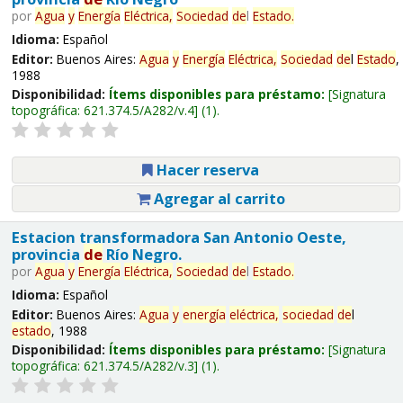
por
Agua
y
Energía
Eléctrica,
Sociedad
de
l
Estado
.
Idioma:
Español
Editor:
Buenos Aires:
Agua
y
Energía
Eléctrica,
Sociedad
de
l
Estado
,
1988
Disponibilidad:
Ítems disponibles para préstamo:
Signatura
topográfica:
621.374.5/A282/v.4
(1).
Hacer reserva
Agregar al carrito
Estacion transformadora San Antonio Oeste,
provincia
de
Río Negro.
por
Agua
y
Energía
Eléctrica,
Sociedad
de
l
Estado
.
Idioma:
Español
Editor:
Buenos Aires:
Agua
y
energía
eléctrica,
sociedad
de
l
estado
, 1988
Disponibilidad:
Ítems disponibles para préstamo:
Signatura
topográfica:
621.374.5/A282/v.3
(1).