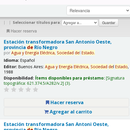
|
|
Seleccionar títulos para:
Hacer reserva
Estación transformadora San Antonio Oeste,
provincia
de
Río Negro
por
Agua
y
Energía
Eléctrica,
Sociedad
de
l
Estado
.
Idioma:
Español
Editor:
Buenos Aires:
Agua
y
Energía
Eléctrica,
Sociedad
de
l
Estado
,
1988
Disponibilidad:
Ítems disponibles para préstamo:
Signatura
topográfica:
621.374.5/A282/v.2
(3).
Hacer reserva
Agregar al carrito
Estación transformadora San Antoni Oeste,
provincia
de
Río Negro