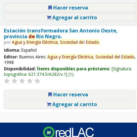
Hacer reserva
Agregar al carrito
Estación transformadora San Antonio Oeste,
provincia
de
Río Negro.
por
Agua
y
Energía
Eléctrica,
Sociedad
de
l
Estado
.
Idioma:
Español
Editor:
Buenos Aires:
Agua
y
Energía
Eléctrica,
Sociedad
de
l
Estado
,
1998
Disponibilidad:
Ítems disponibles para préstamo:
Signatura
topográfica:
621.374.5/A282/v.1
(1).
Hacer reserva
Agregar al carrito