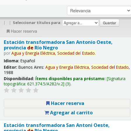
|
|
Seleccionar títulos para:
Hacer reserva
Estación transformadora San Antonio Oeste,
provincia
de
Río Negro
por
Agua
y
Energía
Eléctrica,
Sociedad
de
l
Estado
.
Idioma:
Español
Editor:
Buenos Aires:
Agua
y
Energía
Eléctrica,
Sociedad
de
l
Estado
,
1988
Disponibilidad:
Ítems disponibles para préstamo:
Signatura
topográfica:
621.374.5/A282/v.2
(3).
Hacer reserva
Agregar al carrito
Estación transformadora San Antoni Oeste,
provincia
de
Río Negro