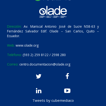
Dirección:
Av. Mariscal Antonio José de Sucre N58-63 y
Fernández Salvador Edif. Olade – San Carlos, Quito –
Ecuador.
Web:
www.olade.org
Teléfono:
(593 2) 259 8122 / 2598 280
Correo:
centro.documentacion@olade.org
Tweets by cubemediaco