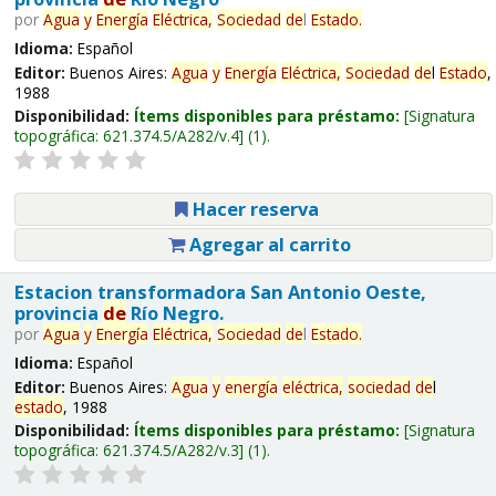
por
Agua
y
Energía
Eléctrica,
Sociedad
de
l
Estado
.
Idioma:
Español
Editor:
Buenos Aires:
Agua
y
Energía
Eléctrica,
Sociedad
de
l
Estado
,
1988
Disponibilidad:
Ítems disponibles para préstamo:
Signatura
topográfica:
621.374.5/A282/v.4
(1).
Hacer reserva
Agregar al carrito
Estacion transformadora San Antonio Oeste,
provincia
de
Río Negro.
por
Agua
y
Energía
Eléctrica,
Sociedad
de
l
Estado
.
Idioma:
Español
Editor:
Buenos Aires:
Agua
y
energía
eléctrica,
sociedad
de
l
estado
, 1988
Disponibilidad:
Ítems disponibles para préstamo:
Signatura
topográfica:
621.374.5/A282/v.3
(1).