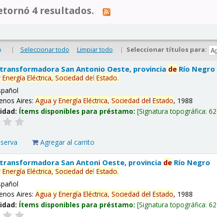
tornó 4 resultados.
|
Seleccionar todo
Limpiar todo
|
Seleccionar títulos para:
o
 transformadora San Antonio Oeste, provincia
de
Río Negro
y
Energía
Eléctrica,
Sociedad
de
l
Estado
.
spañol
enos Aires:
Agua
y
Energía
Eléctrica,
Sociedad
de
l
Estado
, 1988
lidad:
Ítems disponibles para préstamo:
Signatura topográfica:
62
eserva
Agregar al carrito
 transformadora San Antoni Oeste, provincia
de
Río Negro
y
Energía
Eléctrica,
Sociedad
de
l
Estado
.
spañol
enos Aires:
Agua
y
Energía
Eléctrica,
Sociedad
de
l
Estado
, 1988
lidad:
Ítems disponibles para préstamo:
Signatura topográfica:
62