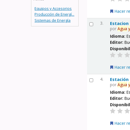
Equipos y Accesorios
Hacer r
Producción de Energí...
Sistemas de Energía
3.
Estacion
por
Agua
Idioma:
E
Editor:
Bu
Disponibi
Hacer r
4.
Estación
por
Agua
Idioma:
E
Editor:
Bu
Disponibi
Hacer r