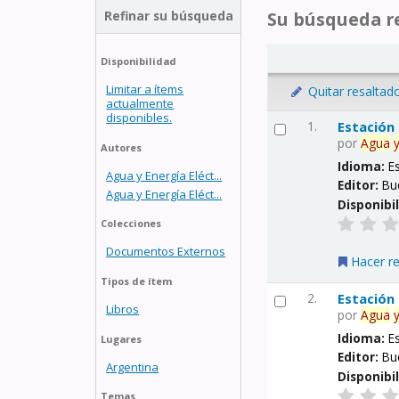
Refinar su búsqueda
Su búsqueda re
Disponibilidad
Limitar a ítems
Quitar resaltad
actualmente
disponibles.
1.
Estación
por
Agua
Autores
Idioma:
E
Agua y Energía Eléct...
Editor:
Bu
Agua y Energía Eléct...
Disponibi
Colecciones
Documentos Externos
Hacer r
Tipos de ítem
2.
Estación
Libros
por
Agua
Idioma:
E
Lugares
Editor:
Bu
Argentina
Disponibi
Temas