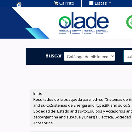
Carrito
Listas
Centro de
Documentación
OLADE -
Buscar
Inicio
›
Resultados de la búsqueda para 'ccl=su:"Sistemas de E
and su-to:Sistemas de Energía and itype:BK and su-to:Si
Sociedad del Estado and su-to:Equipos y Accesorios and
geo:Argentina and au:Agua y Energía Eléctrica, Socieda
Accesorios'