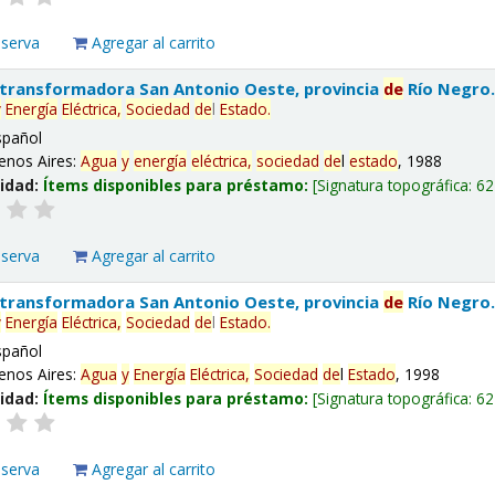
eserva
Agregar al carrito
 transformadora San Antonio Oeste, provincia
de
Río Negro
y
Energía
Eléctrica,
Sociedad
de
l
Estado
.
spañol
enos Aires:
Agua
y
energía
eléctrica,
sociedad
de
l
estado
, 1988
lidad:
Ítems disponibles para préstamo:
Signatura topográfica:
62
eserva
Agregar al carrito
 transformadora San Antonio Oeste, provincia
de
Río Negro
y
Energía
Eléctrica,
Sociedad
de
l
Estado
.
spañol
enos Aires:
Agua
y
Energía
Eléctrica,
Sociedad
de
l
Estado
, 1998
lidad:
Ítems disponibles para préstamo:
Signatura topográfica:
62
eserva
Agregar al carrito