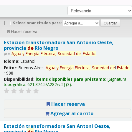
|
|
Seleccionar títulos para:
Hacer reserva
Estación transformadora San Antonio Oeste,
provincia
de
Río Negro
por
Agua
y
Energía
Eléctrica,
Sociedad
de
l
Estado
.
Idioma:
Español
Editor:
Buenos Aires:
Agua
y
Energía
Eléctrica,
Sociedad
de
l
Estado
,
1988
Disponibilidad:
Ítems disponibles para préstamo:
Signatura
topográfica:
621.374.5/A282/v.2
(3).
Hacer reserva
Agregar al carrito
Estación transformadora San Antoni Oeste,
provincia
de
Río Negro