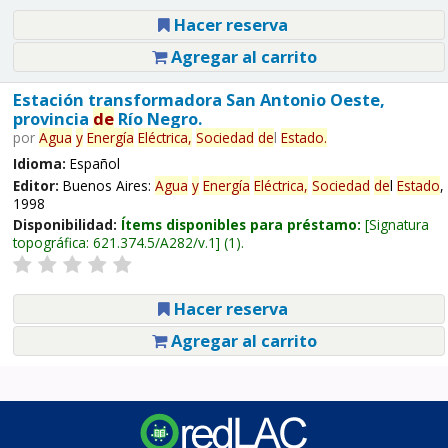
Hacer reserva
Agregar al carrito
Estación transformadora San Antonio Oeste,
provincia
de
Río Negro.
por
Agua
y
Energía
Eléctrica,
Sociedad
de
l
Estado
.
Idioma:
Español
Editor:
Buenos Aires:
Agua
y
Energía
Eléctrica,
Sociedad
de
l
Estado
,
1998
Disponibilidad:
Ítems disponibles para préstamo:
Signatura
topográfica:
621.374.5/A282/v.1
(1).
Hacer reserva
Agregar al carrito