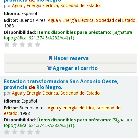
por
Agua
y
Energía
Eléctrica,
Sociedad
de
l
Estado
.
Idioma:
Español
Editor:
Buenos Aires:
Agua
y
Energía
Eléctrica,
Sociedad
de
l
Estado
,
1988
Disponibilidad:
Ítems disponibles para préstamo:
Signatura
topográfica:
621.374.5/A282/v.4
(1).
Hacer reserva
Agregar al carrito
Estacion transformadora San Antonio Oeste,
provincia
de
Río Negro.
por
Agua
y
Energía
Eléctrica,
Sociedad
de
l
Estado
.
Idioma:
Español
Editor:
Buenos Aires:
Agua
y
energía
eléctrica,
sociedad
de
l
estado
, 1988
Disponibilidad:
Ítems disponibles para préstamo:
Signatura
topográfica:
621.374.5/A282/v.3
(1).