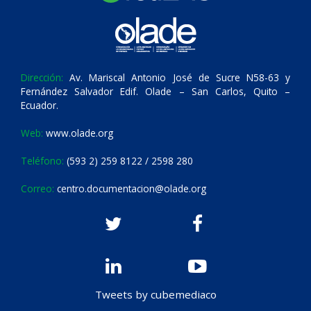
Dirección:
Av. Mariscal Antonio José de Sucre N58-63 y
Fernández Salvador Edif. Olade – San Carlos, Quito –
Ecuador.
Web:
www.olade.org
Teléfono:
(593 2) 259 8122 / 2598 280
Correo:
centro.documentacion@olade.org
Tweets by cubemediaco