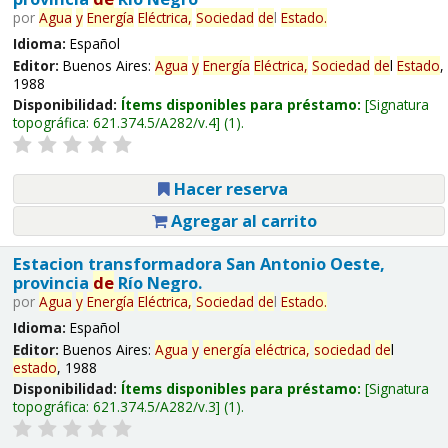
por
Agua
y
Energía
Eléctrica,
Sociedad
de
l
Estado
.
Idioma:
Español
Editor:
Buenos Aires:
Agua
y
Energía
Eléctrica,
Sociedad
de
l
Estado
,
1988
Disponibilidad:
Ítems disponibles para préstamo:
Signatura
topográfica:
621.374.5/A282/v.4
(1).
Hacer reserva
Agregar al carrito
Estacion transformadora San Antonio Oeste,
provincia
de
Río Negro.
por
Agua
y
Energía
Eléctrica,
Sociedad
de
l
Estado
.
Idioma:
Español
Editor:
Buenos Aires:
Agua
y
energía
eléctrica,
sociedad
de
l
estado
, 1988
Disponibilidad:
Ítems disponibles para préstamo:
Signatura
topográfica:
621.374.5/A282/v.3
(1).