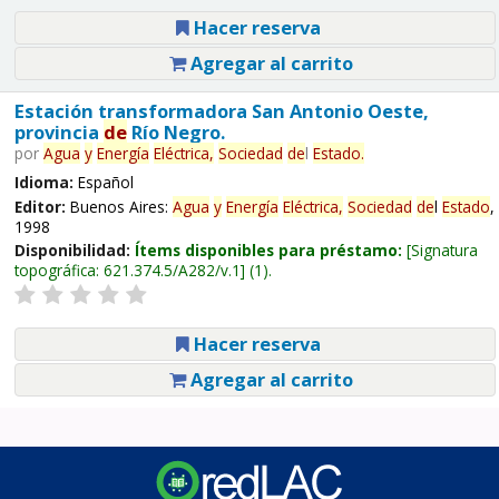
Hacer reserva
Agregar al carrito
Estación transformadora San Antonio Oeste,
provincia
de
Río Negro.
por
Agua
y
Energía
Eléctrica,
Sociedad
de
l
Estado
.
Idioma:
Español
Editor:
Buenos Aires:
Agua
y
Energía
Eléctrica,
Sociedad
de
l
Estado
,
1998
Disponibilidad:
Ítems disponibles para préstamo:
Signatura
topográfica:
621.374.5/A282/v.1
(1).
Hacer reserva
Agregar al carrito