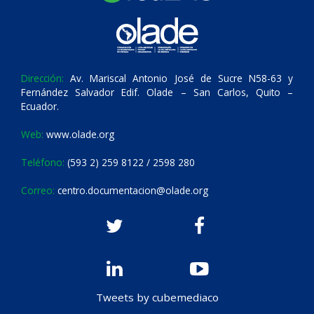
Dirección:
Av. Mariscal Antonio José de Sucre N58-63 y
Fernández Salvador Edif. Olade – San Carlos, Quito –
Ecuador.
Web:
www.olade.org
Teléfono:
(593 2) 259 8122 / 2598 280
Correo:
centro.documentacion@olade.org
Tweets by cubemediaco