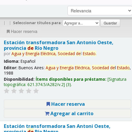
|
|
Seleccionar títulos para:
Hacer reserva
Estación transformadora San Antonio Oeste,
provincia
de
Río Negro
por
Agua
y
Energía
Eléctrica,
Sociedad
de
l
Estado
.
Idioma:
Español
Editor:
Buenos Aires:
Agua
y
Energía
Eléctrica,
Sociedad
de
l
Estado
,
1988
Disponibilidad:
Ítems disponibles para préstamo:
Signatura
topográfica:
621.374.5/A282/v.2
(3).
Hacer reserva
Agregar al carrito
Estación transformadora San Antoni Oeste,
provincia
de
Río Negro