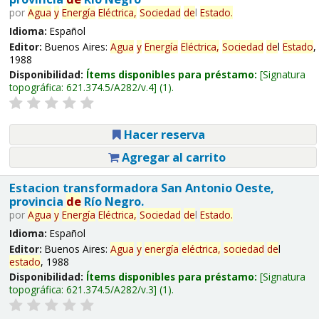
por
Agua
y
Energía
Eléctrica,
Sociedad
de
l
Estado
.
Idioma:
Español
Editor:
Buenos Aires:
Agua
y
Energía
Eléctrica,
Sociedad
de
l
Estado
,
1988
Disponibilidad:
Ítems disponibles para préstamo:
Signatura
topográfica:
621.374.5/A282/v.4
(1).
Hacer reserva
Agregar al carrito
Estacion transformadora San Antonio Oeste,
provincia
de
Río Negro.
por
Agua
y
Energía
Eléctrica,
Sociedad
de
l
Estado
.
Idioma:
Español
Editor:
Buenos Aires:
Agua
y
energía
eléctrica,
sociedad
de
l
estado
, 1988
Disponibilidad:
Ítems disponibles para préstamo:
Signatura
topográfica:
621.374.5/A282/v.3
(1).