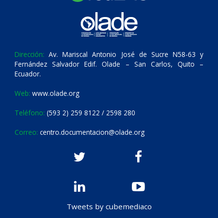
Dirección:
Av. Mariscal Antonio José de Sucre N58-63 y
Fernández Salvador Edif. Olade – San Carlos, Quito –
Ecuador.
Web:
www.olade.org
Teléfono:
(593 2) 259 8122 / 2598 280
Correo:
centro.documentacion@olade.org
Tweets by cubemediaco