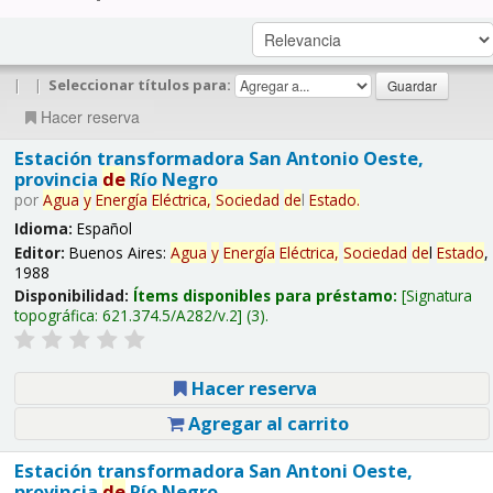
|
|
Seleccionar títulos para:
Hacer reserva
Estación transformadora San Antonio Oeste,
provincia
de
Río Negro
por
Agua
y
Energía
Eléctrica,
Sociedad
de
l
Estado
.
Idioma:
Español
Editor:
Buenos Aires:
Agua
y
Energía
Eléctrica,
Sociedad
de
l
Estado
,
1988
Disponibilidad:
Ítems disponibles para préstamo:
Signatura
topográfica:
621.374.5/A282/v.2
(3).
Hacer reserva
Agregar al carrito
Estación transformadora San Antoni Oeste,
provincia
de
Río Negro