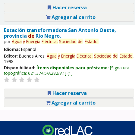
Hacer reserva
Agregar al carrito
Estación transformadora San Antonio Oeste,
provincia
de
Río Negro.
por
Agua
y
Energía
Eléctrica,
Sociedad
de
l
Estado
.
Idioma:
Español
Editor:
Buenos Aires:
Agua
y
Energía
Eléctrica,
Sociedad
de
l
Estado
,
1998
Disponibilidad:
Ítems disponibles para préstamo:
Signatura
topográfica:
621.374.5/A282/v.1
(1).
Hacer reserva
Agregar al carrito