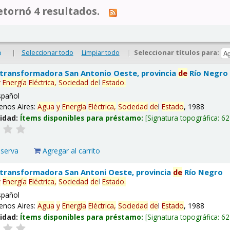
tornó 4 resultados.
|
Seleccionar todo
Limpiar todo
|
Seleccionar títulos para:
o
 transformadora San Antonio Oeste, provincia
de
Río Negro
y
Energía
Eléctrica,
Sociedad
de
l
Estado
.
spañol
enos Aires:
Agua
y
Energía
Eléctrica,
Sociedad
de
l
Estado
, 1988
lidad:
Ítems disponibles para préstamo:
Signatura topográfica:
62
eserva
Agregar al carrito
 transformadora San Antoni Oeste, provincia
de
Río Negro
y
Energía
Eléctrica,
Sociedad
de
l
Estado
.
spañol
enos Aires:
Agua
y
Energía
Eléctrica,
Sociedad
de
l
Estado
, 1988
lidad:
Ítems disponibles para préstamo:
Signatura topográfica:
62