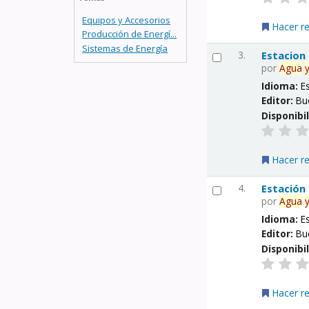
Equipos y Accesorios
Hacer r
Producción de Energí...
Sistemas de Energía
3.
Estacion
por
Agua
Idioma:
E
Editor:
Bu
Disponibi
Hacer r
4.
Estación
por
Agua
Idioma:
E
Editor:
Bu
Disponibi
Hacer r