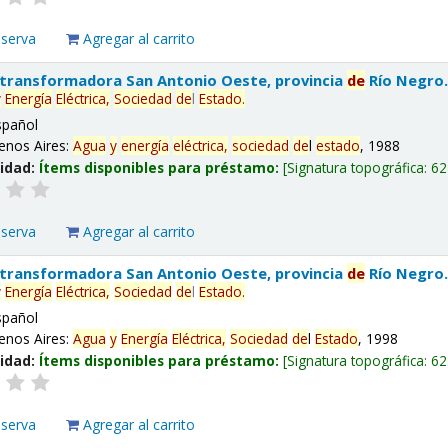
eserva
Agregar al carrito
 transformadora San Antonio Oeste, provincia
de
Río Negro
y
Energía
Eléctrica,
Sociedad
de
l
Estado
.
spañol
enos Aires:
Agua
y
energía
eléctrica,
sociedad
de
l
estado
, 1988
lidad:
Ítems disponibles para préstamo:
Signatura topográfica:
62
eserva
Agregar al carrito
 transformadora San Antonio Oeste, provincia
de
Río Negro
y
Energía
Eléctrica,
Sociedad
de
l
Estado
.
spañol
enos Aires:
Agua
y
Energía
Eléctrica,
Sociedad
de
l
Estado
, 1998
lidad:
Ítems disponibles para préstamo:
Signatura topográfica:
62
eserva
Agregar al carrito