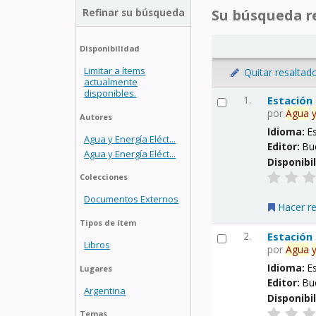
Refinar su búsqueda
Su búsqueda re
Disponibilidad
Limitar a ítems
Quitar resaltad
actualmente
disponibles.
1.
Estación
por
Agua
Autores
Idioma:
E
Agua y Energía Eléct...
Editor:
Bu
Agua y Energía Eléct...
Disponibi
Colecciones
Documentos Externos
Hacer r
Tipos de ítem
2.
Estación
Libros
por
Agua
Idioma:
E
Lugares
Editor:
Bu
Argentina
Disponibi
Temas