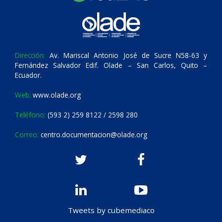
Dirección:
Av. Mariscal Antonio José de Sucre N58-63 y
Fernández Salvador Edif. Olade – San Carlos, Quito –
Ecuador.
Web:
www.olade.org
Teléfono:
(593 2) 259 8122 / 2598 280
Correo:
centro.documentacion@olade.org
Tweets by cubemediaco