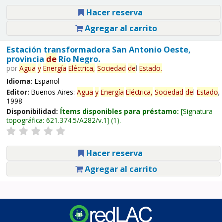
Hacer reserva
Agregar al carrito
Estación transformadora San Antonio Oeste,
provincia
de
Río Negro.
por
Agua
y
Energía
Eléctrica,
Sociedad
de
l
Estado
.
Idioma:
Español
Editor:
Buenos Aires:
Agua
y
Energía
Eléctrica,
Sociedad
de
l
Estado
,
1998
Disponibilidad:
Ítems disponibles para préstamo:
Signatura
topográfica:
621.374.5/A282/v.1
(1).
Hacer reserva
Agregar al carrito