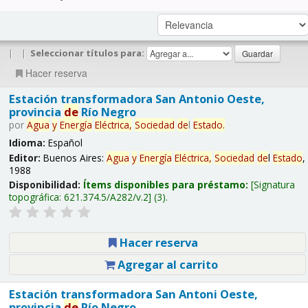
|
|
Seleccionar títulos para:
Hacer reserva
Estación transformadora San Antonio Oeste,
provincia
de
Río Negro
por
Agua
y
Energía
Eléctrica,
Sociedad
de
l
Estado
.
Idioma:
Español
Editor:
Buenos Aires:
Agua
y
Energía
Eléctrica,
Sociedad
de
l
Estado
,
1988
Disponibilidad:
Ítems disponibles para préstamo:
Signatura
topográfica:
621.374.5/A282/v.2
(3).
Hacer reserva
Agregar al carrito
Estación transformadora San Antoni Oeste,
provincia
de
Río Negro