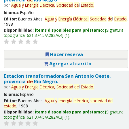
por
Agua
y
Energía
Eléctrica,
Sociedad
de
l
Estado
.
Idioma:
Español
Editor:
Buenos Aires:
Agua
y
Energía
Eléctrica,
Sociedad
de
l
Estado
,
1988
Disponibilidad:
Ítems disponibles para préstamo:
Signatura
topográfica:
621.374.5/A282/v.4
(1).
Hacer reserva
Agregar al carrito
Estacion transformadora San Antonio Oeste,
provincia
de
Río Negro.
por
Agua
y
Energía
Eléctrica,
Sociedad
de
l
Estado
.
Idioma:
Español
Editor:
Buenos Aires:
Agua
y
energía
eléctrica,
sociedad
de
l
estado
, 1988
Disponibilidad:
Ítems disponibles para préstamo:
Signatura
topográfica:
621.374.5/A282/v.3
(1).