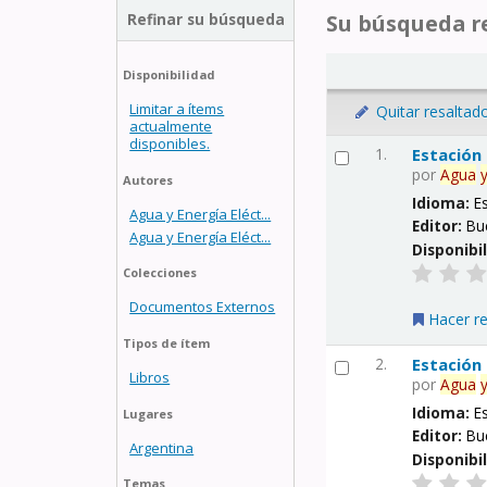
Refinar su búsqueda
Su búsqueda re
Disponibilidad
Limitar a ítems
Quitar resaltad
actualmente
disponibles.
1.
Estación
por
Agua
Autores
Idioma:
E
Agua y Energía Eléct...
Editor:
Bu
Agua y Energía Eléct...
Disponibi
Colecciones
Documentos Externos
Hacer r
Tipos de ítem
2.
Estación
Libros
por
Agua
Idioma:
E
Lugares
Editor:
Bu
Argentina
Disponibi
Temas