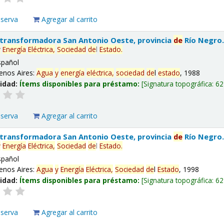
eserva
Agregar al carrito
 transformadora San Antonio Oeste, provincia
de
Río Negro
y
Energía
Eléctrica,
Sociedad
de
l
Estado
.
spañol
enos Aires:
Agua
y
energía
eléctrica,
sociedad
de
l
estado
, 1988
lidad:
Ítems disponibles para préstamo:
Signatura topográfica:
62
eserva
Agregar al carrito
 transformadora San Antonio Oeste, provincia
de
Río Negro
y
Energía
Eléctrica,
Sociedad
de
l
Estado
.
spañol
enos Aires:
Agua
y
Energía
Eléctrica,
Sociedad
de
l
Estado
, 1998
lidad:
Ítems disponibles para préstamo:
Signatura topográfica:
62
eserva
Agregar al carrito