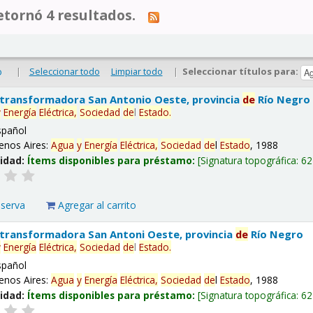
tornó 4 resultados.
|
Seleccionar todo
Limpiar todo
|
Seleccionar títulos para:
o
 transformadora San Antonio Oeste, provincia
de
Río Negro
y
Energía
Eléctrica,
Sociedad
de
l
Estado
.
spañol
enos Aires:
Agua
y
Energía
Eléctrica,
Sociedad
de
l
Estado
, 1988
lidad:
Ítems disponibles para préstamo:
Signatura topográfica:
62
eserva
Agregar al carrito
 transformadora San Antoni Oeste, provincia
de
Río Negro
y
Energía
Eléctrica,
Sociedad
de
l
Estado
.
spañol
enos Aires:
Agua
y
Energía
Eléctrica,
Sociedad
de
l
Estado
, 1988
lidad:
Ítems disponibles para préstamo:
Signatura topográfica:
62