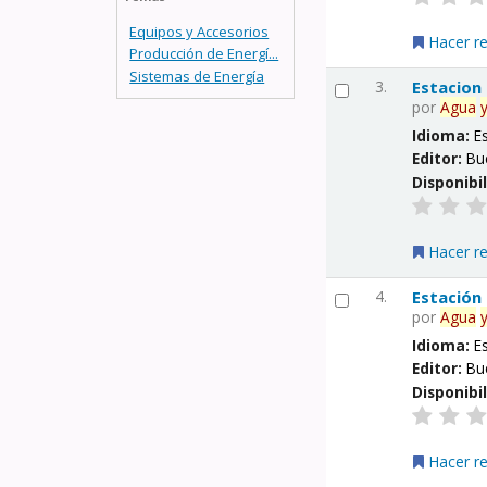
Equipos y Accesorios
Hacer r
Producción de Energí...
Sistemas de Energía
3.
Estacion
por
Agua
Idioma:
E
Editor:
Bu
Disponibi
Hacer r
4.
Estación
por
Agua
Idioma:
E
Editor:
Bu
Disponibi
Hacer r