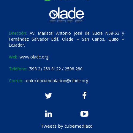
Dirección:
Av. Mariscal Antonio José de Sucre N58-63 y
Fernández Salvador Edif. Olade – San Carlos, Quito –
Ecuador.
Web:
www.olade.org
Teléfono:
(593 2) 259 8122 / 2598 280
Correo:
centro.documentacion@olade.org
Tweets by cubemediaco