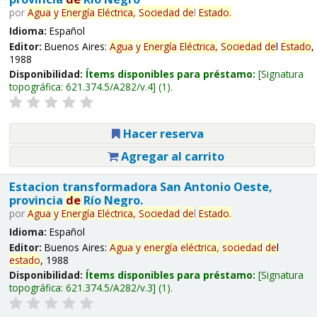
por
Agua
y
Energía
Eléctrica,
Sociedad
de
l
Estado
.
Idioma:
Español
Editor:
Buenos Aires:
Agua
y
Energía
Eléctrica,
Sociedad
de
l
Estado
,
1988
Disponibilidad:
Ítems disponibles para préstamo:
Signatura
topográfica:
621.374.5/A282/v.4
(1).
Hacer reserva
Agregar al carrito
Estacion transformadora San Antonio Oeste,
provincia
de
Río Negro.
por
Agua
y
Energía
Eléctrica,
Sociedad
de
l
Estado
.
Idioma:
Español
Editor:
Buenos Aires:
Agua
y
energía
eléctrica,
sociedad
de
l
estado
, 1988
Disponibilidad:
Ítems disponibles para préstamo:
Signatura
topográfica:
621.374.5/A282/v.3
(1).