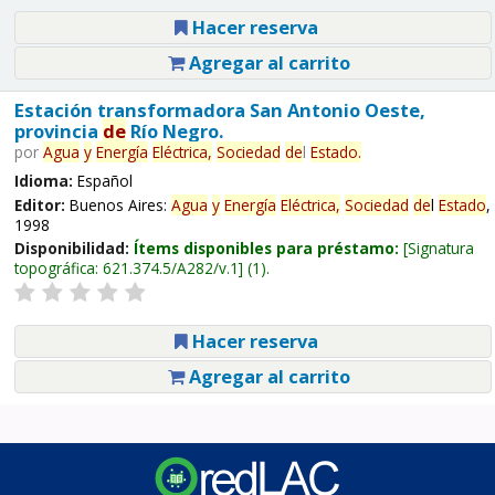
Hacer reserva
Agregar al carrito
Estación transformadora San Antonio Oeste,
provincia
de
Río Negro.
por
Agua
y
Energía
Eléctrica,
Sociedad
de
l
Estado
.
Idioma:
Español
Editor:
Buenos Aires:
Agua
y
Energía
Eléctrica,
Sociedad
de
l
Estado
,
1998
Disponibilidad:
Ítems disponibles para préstamo:
Signatura
topográfica:
621.374.5/A282/v.1
(1).
Hacer reserva
Agregar al carrito