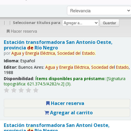
|
|
Seleccionar títulos para:
Hacer reserva
Estación transformadora San Antonio Oeste,
provincia
de
Río Negro
por
Agua
y
Energía
Eléctrica,
Sociedad
de
l
Estado
.
Idioma:
Español
Editor:
Buenos Aires:
Agua
y
Energía
Eléctrica,
Sociedad
de
l
Estado
,
1988
Disponibilidad:
Ítems disponibles para préstamo:
Signatura
topográfica:
621.374.5/A282/v.2
(3).
Hacer reserva
Agregar al carrito
Estación transformadora San Antoni Oeste,
provincia
de
Río Negro