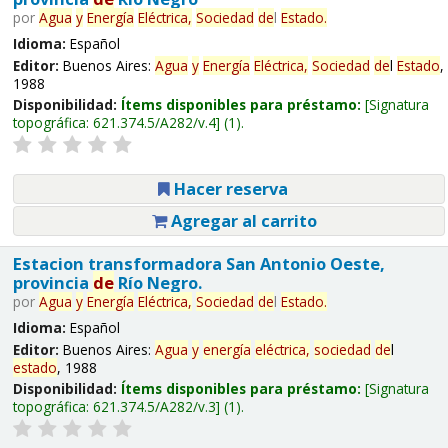
por
Agua
y
Energía
Eléctrica,
Sociedad
de
l
Estado
.
Idioma:
Español
Editor:
Buenos Aires:
Agua
y
Energía
Eléctrica,
Sociedad
de
l
Estado
,
1988
Disponibilidad:
Ítems disponibles para préstamo:
Signatura
topográfica:
621.374.5/A282/v.4
(1).
Hacer reserva
Agregar al carrito
Estacion transformadora San Antonio Oeste,
provincia
de
Río Negro.
por
Agua
y
Energía
Eléctrica,
Sociedad
de
l
Estado
.
Idioma:
Español
Editor:
Buenos Aires:
Agua
y
energía
eléctrica,
sociedad
de
l
estado
, 1988
Disponibilidad:
Ítems disponibles para préstamo:
Signatura
topográfica:
621.374.5/A282/v.3
(1).