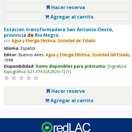
Hacer reserva
Agregar al carrito
Estación transformadora San Antonio Oeste,
provincia
de
Río Negro.
por
Agua
y
Energía
Eléctrica,
Sociedad
de
l
Estado
.
Idioma:
Español
Editor:
Buenos Aires:
Agua
y
Energía
Eléctrica,
Sociedad
de
l
Estado
,
1998
Disponibilidad:
Ítems disponibles para préstamo:
Signatura
topográfica:
621.374.5/A282/v.1
(1).
Hacer reserva
Agregar al carrito