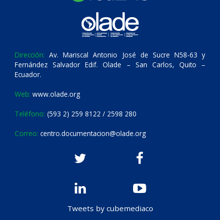
Dirección:
Av. Mariscal Antonio José de Sucre N58-63 y
Fernández Salvador Edif. Olade – San Carlos, Quito –
Ecuador.
Web:
www.olade.org
Teléfono:
(593 2) 259 8122 / 2598 280
Correo:
centro.documentacion@olade.org
Tweets by cubemediaco