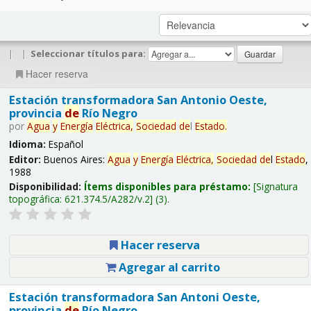
|
|
Seleccionar títulos para:
Hacer reserva
Estación transformadora San Antonio Oeste,
provincia
de
Río Negro
por
Agua
y
Energía
Eléctrica,
Sociedad
de
l
Estado
.
Idioma:
Español
Editor:
Buenos Aires:
Agua
y
Energía
Eléctrica,
Sociedad
de
l
Estado
,
1988
Disponibilidad:
Ítems disponibles para préstamo:
Signatura
topográfica:
621.374.5/A282/v.2
(3).
Hacer reserva
Agregar al carrito
Estación transformadora San Antoni Oeste,
provincia
de
Río Negro