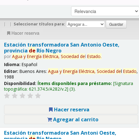
|
|
Seleccionar títulos para:
Hacer reserva
Estación transformadora San Antonio Oeste,
provincia
de
Río Negro
por
Agua
y
Energía
Eléctrica,
Sociedad
de
l
Estado
.
Idioma:
Español
Editor:
Buenos Aires:
Agua
y
Energía
Eléctrica,
Sociedad
de
l
Estado
,
1988
Disponibilidad:
Ítems disponibles para préstamo:
Signatura
topográfica:
621.374.5/A282/v.2
(3).
Hacer reserva
Agregar al carrito
Estación transformadora San Antoni Oeste,
provincia
de
Río Negro