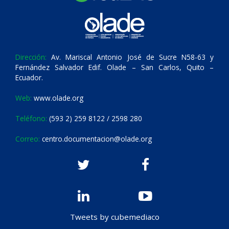
Dirección:
Av. Mariscal Antonio José de Sucre N58-63 y
Fernández Salvador Edif. Olade – San Carlos, Quito –
Ecuador.
Web:
www.olade.org
Teléfono:
(593 2) 259 8122 / 2598 280
Correo:
centro.documentacion@olade.org
Tweets by cubemediaco