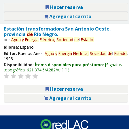
Hacer reserva
Agregar al carrito
Estación transformadora San Antonio Oeste,
provincia
de
Río Negro.
por
Agua
y
Energía
Eléctrica,
Sociedad
de
l
Estado
.
Idioma:
Español
Editor:
Buenos Aires:
Agua
y
Energía
Eléctrica,
Sociedad
de
l
Estado
,
1998
Disponibilidad:
Ítems disponibles para préstamo:
Signatura
topográfica:
621.374.5/A282/v.1
(1).
Hacer reserva
Agregar al carrito