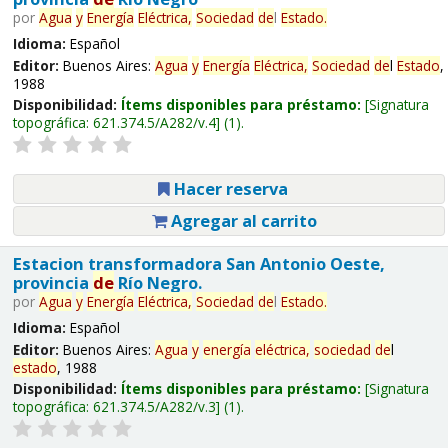
por
Agua
y
Energía
Eléctrica,
Sociedad
de
l
Estado
.
Idioma:
Español
Editor:
Buenos Aires:
Agua
y
Energía
Eléctrica,
Sociedad
de
l
Estado
,
1988
Disponibilidad:
Ítems disponibles para préstamo:
Signatura
topográfica:
621.374.5/A282/v.4
(1).
Hacer reserva
Agregar al carrito
Estacion transformadora San Antonio Oeste,
provincia
de
Río Negro.
por
Agua
y
Energía
Eléctrica,
Sociedad
de
l
Estado
.
Idioma:
Español
Editor:
Buenos Aires:
Agua
y
energía
eléctrica,
sociedad
de
l
estado
, 1988
Disponibilidad:
Ítems disponibles para préstamo:
Signatura
topográfica:
621.374.5/A282/v.3
(1).