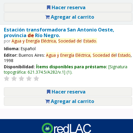
Hacer reserva
Agregar al carrito
Estación transformadora San Antonio Oeste,
provincia
de
Río Negro.
por
Agua
y
Energía
Eléctrica,
Sociedad
de
l
Estado
.
Idioma:
Español
Editor:
Buenos Aires:
Agua
y
Energía
Eléctrica,
Sociedad
de
l
Estado
,
1998
Disponibilidad:
Ítems disponibles para préstamo:
Signatura
topográfica:
621.374.5/A282/v.1
(1).
Hacer reserva
Agregar al carrito