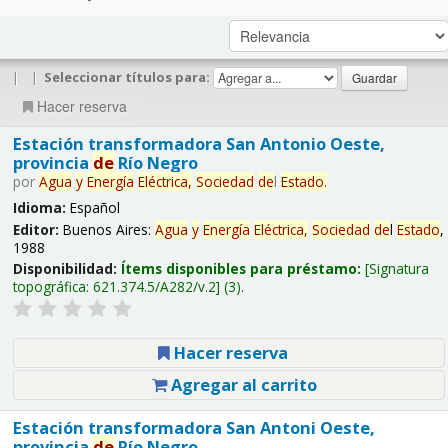
|
|
Seleccionar títulos para:
Hacer reserva
Estación transformadora San Antonio Oeste,
provincia
de
Río Negro
por
Agua
y
Energía
Eléctrica,
Sociedad
de
l
Estado
.
Idioma:
Español
Editor:
Buenos Aires:
Agua
y
Energía
Eléctrica,
Sociedad
de
l
Estado
,
1988
Disponibilidad:
Ítems disponibles para préstamo:
Signatura
topográfica:
621.374.5/A282/v.2
(3).
Hacer reserva
Agregar al carrito
Estación transformadora San Antoni Oeste,
provincia
de
Río Negro