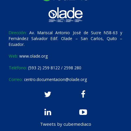
Dirección:
Av. Mariscal Antonio José de Sucre N58-63 y
Fernández Salvador Edif. Olade – San Carlos, Quito –
Ecuador.
Web:
www.olade.org
Teléfono:
(593 2) 259 8122 / 2598 280
Correo:
centro.documentacion@olade.org
Tweets by cubemediaco