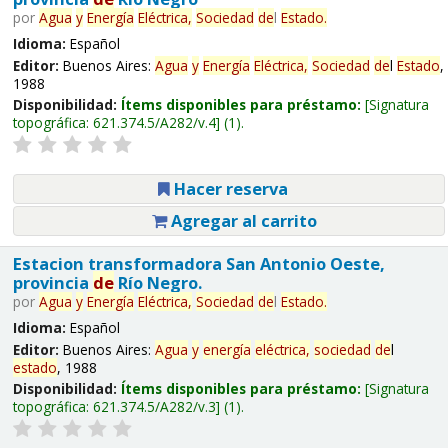
por
Agua
y
Energía
Eléctrica,
Sociedad
de
l
Estado
.
Idioma:
Español
Editor:
Buenos Aires:
Agua
y
Energía
Eléctrica,
Sociedad
de
l
Estado
,
1988
Disponibilidad:
Ítems disponibles para préstamo:
Signatura
topográfica:
621.374.5/A282/v.4
(1).
Hacer reserva
Agregar al carrito
Estacion transformadora San Antonio Oeste,
provincia
de
Río Negro.
por
Agua
y
Energía
Eléctrica,
Sociedad
de
l
Estado
.
Idioma:
Español
Editor:
Buenos Aires:
Agua
y
energía
eléctrica,
sociedad
de
l
estado
, 1988
Disponibilidad:
Ítems disponibles para préstamo:
Signatura
topográfica:
621.374.5/A282/v.3
(1).