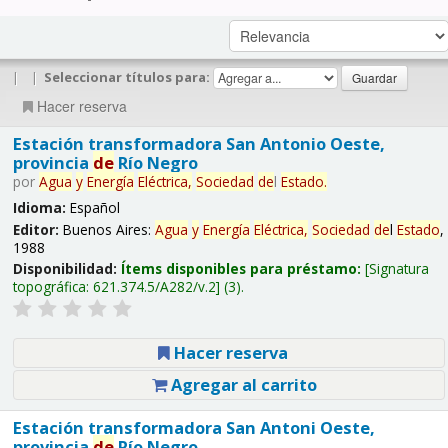
|
|
Seleccionar títulos para:
Hacer reserva
Estación transformadora San Antonio Oeste,
provincia
de
Río Negro
por
Agua
y
Energía
Eléctrica,
Sociedad
de
l
Estado
.
Idioma:
Español
Editor:
Buenos Aires:
Agua
y
Energía
Eléctrica,
Sociedad
de
l
Estado
,
1988
Disponibilidad:
Ítems disponibles para préstamo:
Signatura
topográfica:
621.374.5/A282/v.2
(3).
Hacer reserva
Agregar al carrito
Estación transformadora San Antoni Oeste,
provincia
de
Río Negro