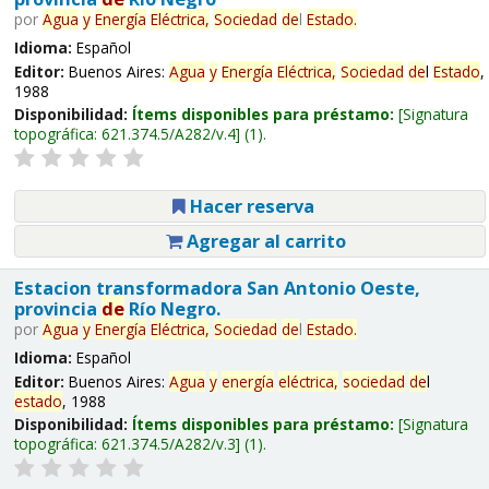
por
Agua
y
Energía
Eléctrica,
Sociedad
de
l
Estado
.
Idioma:
Español
Editor:
Buenos Aires:
Agua
y
Energía
Eléctrica,
Sociedad
de
l
Estado
,
1988
Disponibilidad:
Ítems disponibles para préstamo:
Signatura
topográfica:
621.374.5/A282/v.4
(1).
Hacer reserva
Agregar al carrito
Estacion transformadora San Antonio Oeste,
provincia
de
Río Negro.
por
Agua
y
Energía
Eléctrica,
Sociedad
de
l
Estado
.
Idioma:
Español
Editor:
Buenos Aires:
Agua
y
energía
eléctrica,
sociedad
de
l
estado
, 1988
Disponibilidad:
Ítems disponibles para préstamo:
Signatura
topográfica:
621.374.5/A282/v.3
(1).