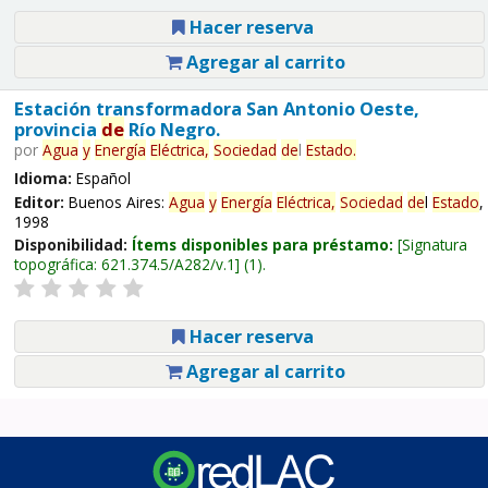
Hacer reserva
Agregar al carrito
Estación transformadora San Antonio Oeste,
provincia
de
Río Negro.
por
Agua
y
Energía
Eléctrica,
Sociedad
de
l
Estado
.
Idioma:
Español
Editor:
Buenos Aires:
Agua
y
Energía
Eléctrica,
Sociedad
de
l
Estado
,
1998
Disponibilidad:
Ítems disponibles para préstamo:
Signatura
topográfica:
621.374.5/A282/v.1
(1).
Hacer reserva
Agregar al carrito