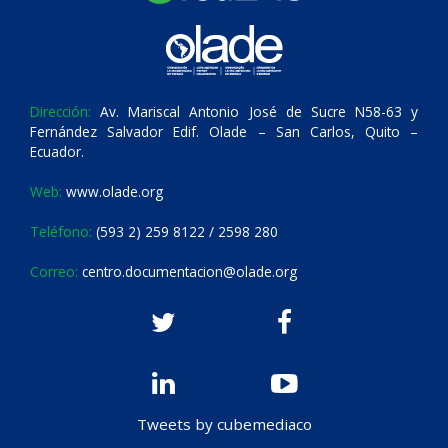
Dirección:
Av. Mariscal Antonio José de Sucre N58-63 y
Fernández Salvador Edif. Olade – San Carlos, Quito –
Ecuador.
Web:
www.olade.org
Teléfono:
(593 2) 259 8122 / 2598 280
Correo:
centro.documentacion@olade.org
Tweets by cubemediaco