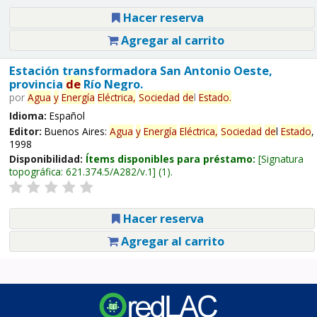
Hacer reserva
Agregar al carrito
Estación transformadora San Antonio Oeste,
provincia
de
Río Negro.
por
Agua
y
Energía
Eléctrica,
Sociedad
de
l
Estado
.
Idioma:
Español
Editor:
Buenos Aires:
Agua
y
Energía
Eléctrica,
Sociedad
de
l
Estado
,
1998
Disponibilidad:
Ítems disponibles para préstamo:
Signatura
topográfica:
621.374.5/A282/v.1
(1).
Hacer reserva
Agregar al carrito