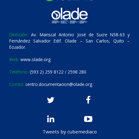
Dirección:
Av. Mariscal Antonio José de Sucre N58-63 y
Fernández Salvador Edif. Olade – San Carlos, Quito –
Ecuador.
Web:
www.olade.org
Teléfono:
(593 2) 259 8122 / 2598 280
Correo:
centro.documentacion@olade.org
Tweets by cubemediaco