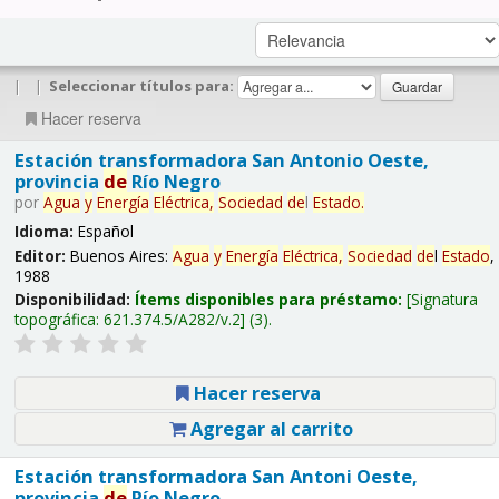
|
|
Seleccionar títulos para:
Hacer reserva
Estación transformadora San Antonio Oeste,
provincia
de
Río Negro
por
Agua
y
Energía
Eléctrica,
Sociedad
de
l
Estado
.
Idioma:
Español
Editor:
Buenos Aires:
Agua
y
Energía
Eléctrica,
Sociedad
de
l
Estado
,
1988
Disponibilidad:
Ítems disponibles para préstamo:
Signatura
topográfica:
621.374.5/A282/v.2
(3).
Hacer reserva
Agregar al carrito
Estación transformadora San Antoni Oeste,
provincia
de
Río Negro