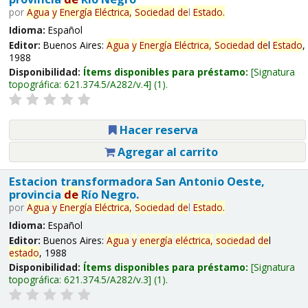
por
Agua
y
Energía
Eléctrica,
Sociedad
de
l
Estado
.
Idioma:
Español
Editor:
Buenos Aires:
Agua
y
Energía
Eléctrica,
Sociedad
de
l
Estado
,
1988
Disponibilidad:
Ítems disponibles para préstamo:
Signatura
topográfica:
621.374.5/A282/v.4
(1).
Hacer reserva
Agregar al carrito
Estacion transformadora San Antonio Oeste,
provincia
de
Río Negro.
por
Agua
y
Energía
Eléctrica,
Sociedad
de
l
Estado
.
Idioma:
Español
Editor:
Buenos Aires:
Agua
y
energía
eléctrica,
sociedad
de
l
estado
, 1988
Disponibilidad:
Ítems disponibles para préstamo:
Signatura
topográfica:
621.374.5/A282/v.3
(1).