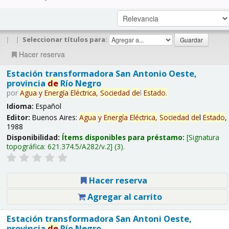
|
|
Seleccionar títulos para:
Hacer reserva
Estación transformadora San Antonio Oeste,
provincia
de
Río Negro
por
Agua
y
Energía
Eléctrica,
Sociedad
de
l
Estado
.
Idioma:
Español
Editor:
Buenos Aires:
Agua
y
Energía
Eléctrica,
Sociedad
de
l
Estado
,
1988
Disponibilidad:
Ítems disponibles para préstamo:
Signatura
topográfica:
621.374.5/A282/v.2
(3).
Hacer reserva
Agregar al carrito
Estación transformadora San Antoni Oeste,
provincia
de
Río Negro