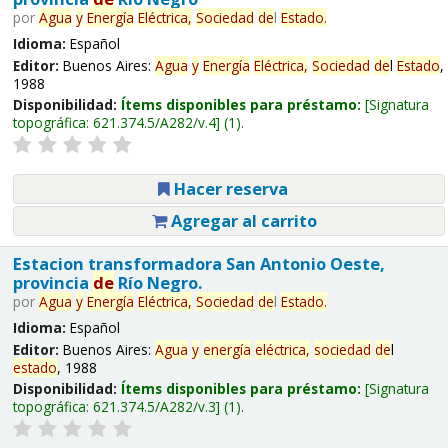
por
Agua
y
Energía
Eléctrica,
Sociedad
de
l
Estado
.
Idioma:
Español
Editor:
Buenos Aires:
Agua
y
Energía
Eléctrica,
Sociedad
de
l
Estado
,
1988
Disponibilidad:
Ítems disponibles para préstamo:
Signatura
topográfica:
621.374.5/A282/v.4
(1).
Hacer reserva
Agregar al carrito
Estacion transformadora San Antonio Oeste,
provincia
de
Río Negro.
por
Agua
y
Energía
Eléctrica,
Sociedad
de
l
Estado
.
Idioma:
Español
Editor:
Buenos Aires:
Agua
y
energía
eléctrica,
sociedad
de
l
estado
, 1988
Disponibilidad:
Ítems disponibles para préstamo:
Signatura
topográfica:
621.374.5/A282/v.3
(1).