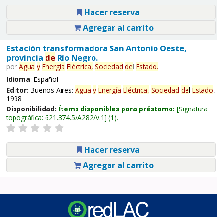
Hacer reserva
Agregar al carrito
Estación transformadora San Antonio Oeste,
provincia
de
Río Negro.
por
Agua
y
Energía
Eléctrica,
Sociedad
de
l
Estado
.
Idioma:
Español
Editor:
Buenos Aires:
Agua
y
Energía
Eléctrica,
Sociedad
de
l
Estado
,
1998
Disponibilidad:
Ítems disponibles para préstamo:
Signatura
topográfica:
621.374.5/A282/v.1
(1).
Hacer reserva
Agregar al carrito