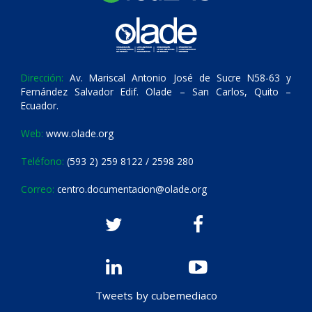
Dirección:
Av. Mariscal Antonio José de Sucre N58-63 y
Fernández Salvador Edif. Olade – San Carlos, Quito –
Ecuador.
Web:
www.olade.org
Teléfono:
(593 2) 259 8122 / 2598 280
Correo:
centro.documentacion@olade.org
Tweets by cubemediaco