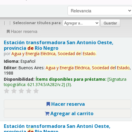
|
|
Seleccionar títulos para:
Hacer reserva
Estación transformadora San Antonio Oeste,
provincia
de
Río Negro
por
Agua
y
Energía
Eléctrica,
Sociedad
de
l
Estado
.
Idioma:
Español
Editor:
Buenos Aires:
Agua
y
Energía
Eléctrica,
Sociedad
de
l
Estado
,
1988
Disponibilidad:
Ítems disponibles para préstamo:
Signatura
topográfica:
621.374.5/A282/v.2
(3).
Hacer reserva
Agregar al carrito
Estación transformadora San Antoni Oeste,
provincia
de
Río Negro