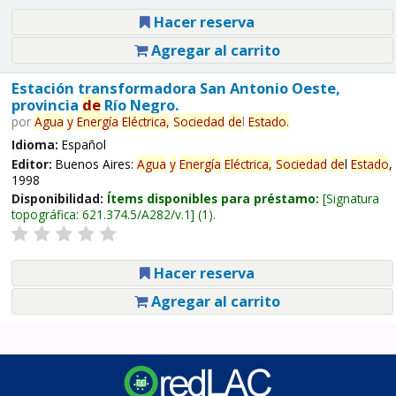
Hacer reserva
Agregar al carrito
Estación transformadora San Antonio Oeste,
provincia
de
Río Negro.
por
Agua
y
Energía
Eléctrica,
Sociedad
de
l
Estado
.
Idioma:
Español
Editor:
Buenos Aires:
Agua
y
Energía
Eléctrica,
Sociedad
de
l
Estado
,
1998
Disponibilidad:
Ítems disponibles para préstamo:
Signatura
topográfica:
621.374.5/A282/v.1
(1).
Hacer reserva
Agregar al carrito