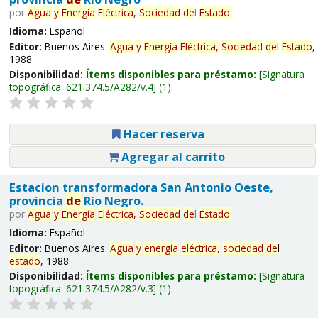
por
Agua
y
Energía
Eléctrica,
Sociedad
de
l
Estado
.
Idioma:
Español
Editor:
Buenos Aires:
Agua
y
Energía
Eléctrica,
Sociedad
de
l
Estado
,
1988
Disponibilidad:
Ítems disponibles para préstamo:
Signatura
topográfica:
621.374.5/A282/v.4
(1).
Hacer reserva
Agregar al carrito
Estacion transformadora San Antonio Oeste,
provincia
de
Río Negro.
por
Agua
y
Energía
Eléctrica,
Sociedad
de
l
Estado
.
Idioma:
Español
Editor:
Buenos Aires:
Agua
y
energía
eléctrica,
sociedad
de
l
estado
, 1988
Disponibilidad:
Ítems disponibles para préstamo:
Signatura
topográfica:
621.374.5/A282/v.3
(1).