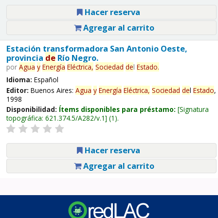
Hacer reserva
Agregar al carrito
Estación transformadora San Antonio Oeste,
provincia
de
Río Negro.
por
Agua
y
Energía
Eléctrica,
Sociedad
de
l
Estado
.
Idioma:
Español
Editor:
Buenos Aires:
Agua
y
Energía
Eléctrica,
Sociedad
de
l
Estado
,
1998
Disponibilidad:
Ítems disponibles para préstamo:
Signatura
topográfica:
621.374.5/A282/v.1
(1).
Hacer reserva
Agregar al carrito