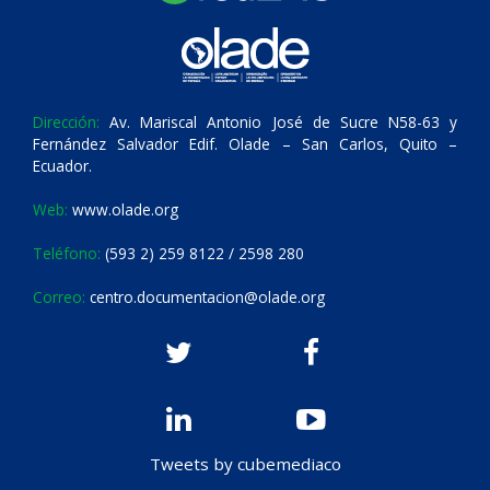
Dirección:
Av. Mariscal Antonio José de Sucre N58-63 y
Fernández Salvador Edif. Olade – San Carlos, Quito –
Ecuador.
Web:
www.olade.org
Teléfono:
(593 2) 259 8122 / 2598 280
Correo:
centro.documentacion@olade.org
Tweets by cubemediaco