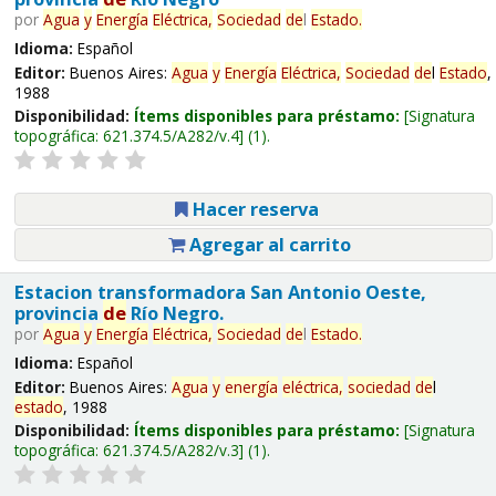
por
Agua
y
Energía
Eléctrica,
Sociedad
de
l
Estado
.
Idioma:
Español
Editor:
Buenos Aires:
Agua
y
Energía
Eléctrica,
Sociedad
de
l
Estado
,
1988
Disponibilidad:
Ítems disponibles para préstamo:
Signatura
topográfica:
621.374.5/A282/v.4
(1).
Hacer reserva
Agregar al carrito
Estacion transformadora San Antonio Oeste,
provincia
de
Río Negro.
por
Agua
y
Energía
Eléctrica,
Sociedad
de
l
Estado
.
Idioma:
Español
Editor:
Buenos Aires:
Agua
y
energía
eléctrica,
sociedad
de
l
estado
, 1988
Disponibilidad:
Ítems disponibles para préstamo:
Signatura
topográfica:
621.374.5/A282/v.3
(1).