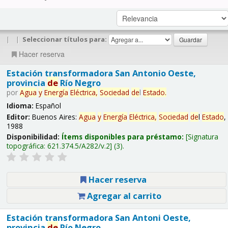
|
|
Seleccionar títulos para:
Hacer reserva
Estación transformadora San Antonio Oeste,
provincia
de
Río Negro
por
Agua
y
Energía
Eléctrica,
Sociedad
de
l
Estado
.
Idioma:
Español
Editor:
Buenos Aires:
Agua
y
Energía
Eléctrica,
Sociedad
de
l
Estado
,
1988
Disponibilidad:
Ítems disponibles para préstamo:
Signatura
topográfica:
621.374.5/A282/v.2
(3).
Hacer reserva
Agregar al carrito
Estación transformadora San Antoni Oeste,
provincia
de
Río Negro