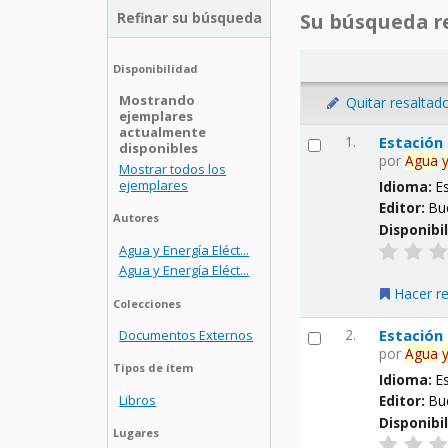
Refinar su búsqueda
Su búsqueda re
Disponibilidad
Mostrando
Quitar resaltad
ejemplares
actualmente
1.
Estación
disponibles
por
Agua
Mostrar todos los
ejemplares
Idioma:
E
Editor:
Bu
Autores
Disponibi
Agua y Energía Eléct...
Agua y Energía Eléct...
Hacer r
Colecciones
2.
Estación
Documentos Externos
por
Agua
Tipos de ítem
Idioma:
E
Libros
Editor:
Bu
Disponibi
Lugares