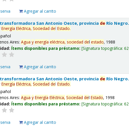
eserva
Agregar al carrito
 transformadora San Antonio Oeste, provincia
de
Río Negro
y
Energía
Eléctrica,
Sociedad
de
l
Estado
.
spañol
enos Aires:
Agua
y
energía
eléctrica,
sociedad
de
l
estado
, 1988
lidad:
Ítems disponibles para préstamo:
Signatura topográfica:
62
eserva
Agregar al carrito
 transformadora San Antonio Oeste, provincia
de
Río Negro
y
Energía
Eléctrica,
Sociedad
de
l
Estado
.
spañol
enos Aires:
Agua
y
Energía
Eléctrica,
Sociedad
de
l
Estado
, 1998
lidad:
Ítems disponibles para préstamo:
Signatura topográfica:
62
eserva
Agregar al carrito