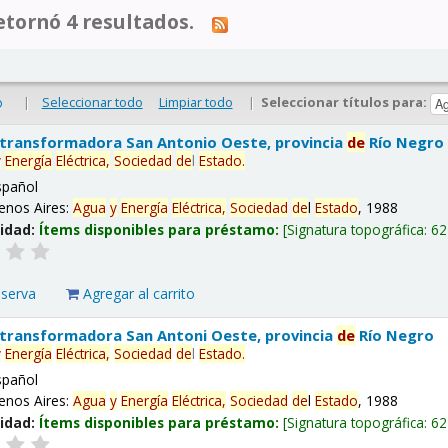
tornó 4 resultados.
|
Seleccionar todo
Limpiar todo
|
Seleccionar títulos para:
o
 transformadora San Antonio Oeste, provincia
de
Río Negro
y
Energía
Eléctrica,
Sociedad
de
l
Estado
.
spañol
enos Aires:
Agua
y
Energía
Eléctrica,
Sociedad
de
l
Estado
, 1988
lidad:
Ítems disponibles para préstamo:
Signatura topográfica:
62
eserva
Agregar al carrito
 transformadora San Antoni Oeste, provincia
de
Río Negro
y
Energía
Eléctrica,
Sociedad
de
l
Estado
.
spañol
enos Aires:
Agua
y
Energía
Eléctrica,
Sociedad
de
l
Estado
, 1988
lidad:
Ítems disponibles para préstamo:
Signatura topográfica:
62