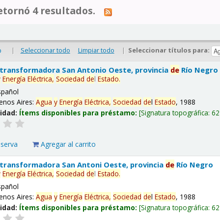
tornó 4 resultados.
|
Seleccionar todo
Limpiar todo
|
Seleccionar títulos para:
o
 transformadora San Antonio Oeste, provincia
de
Río Negro
y
Energía
Eléctrica,
Sociedad
de
l
Estado
.
spañol
enos Aires:
Agua
y
Energía
Eléctrica,
Sociedad
de
l
Estado
, 1988
lidad:
Ítems disponibles para préstamo:
Signatura topográfica:
62
eserva
Agregar al carrito
 transformadora San Antoni Oeste, provincia
de
Río Negro
y
Energía
Eléctrica,
Sociedad
de
l
Estado
.
spañol
enos Aires:
Agua
y
Energía
Eléctrica,
Sociedad
de
l
Estado
, 1988
lidad:
Ítems disponibles para préstamo:
Signatura topográfica:
62