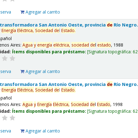
eserva
Agregar al carrito
 transformadora San Antonio Oeste, provincia
de
Río Negro
y
Energía
Eléctrica,
Sociedad
de
l
Estado
.
spañol
enos Aires:
Agua
y
energía
eléctrica,
sociedad
de
l
estado
, 1988
lidad:
Ítems disponibles para préstamo:
Signatura topográfica:
62
eserva
Agregar al carrito
 transformadora San Antonio Oeste, provincia
de
Río Negro
y
Energía
Eléctrica,
Sociedad
de
l
Estado
.
spañol
enos Aires:
Agua
y
Energía
Eléctrica,
Sociedad
de
l
Estado
, 1998
lidad:
Ítems disponibles para préstamo:
Signatura topográfica:
62
eserva
Agregar al carrito