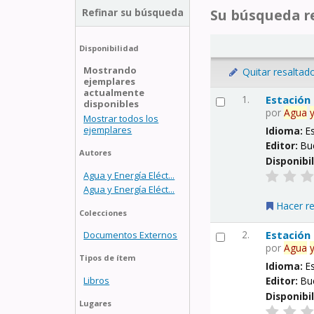
Refinar su búsqueda
Su búsqueda re
Disponibilidad
Mostrando
Quitar resaltad
ejemplares
actualmente
1.
Estación
disponibles
por
Agua
Mostrar todos los
ejemplares
Idioma:
E
Editor:
Bu
Autores
Disponibi
Agua y Energía Eléct...
Agua y Energía Eléct...
Hacer r
Colecciones
2.
Estación
Documentos Externos
por
Agua
Tipos de ítem
Idioma:
E
Libros
Editor:
Bu
Disponibi
Lugares