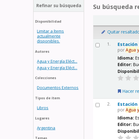
Refinar su búsqueda
Su búsqueda re
Disponibilidad
Limitar a ítems
Quitar resaltad
actualmente
disponibles.
1.
Estación
por
Agua
Autores
Idioma:
E
Agua y Energía Eléct...
Editor:
Bu
Agua y Energía Eléct...
Disponibi
Colecciones
Documentos Externos
Hacer r
Tipos de ítem
2.
Estación
Libros
por
Agua
Idioma:
E
Lugares
Editor:
Bu
Argentina
Disponibi
Temas