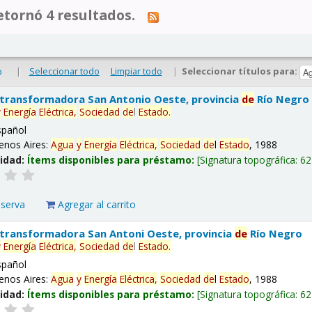
tornó 4 resultados.
|
Seleccionar todo
Limpiar todo
|
Seleccionar títulos para:
o
 transformadora San Antonio Oeste, provincia
de
Río Negro
y
Energía
Eléctrica,
Sociedad
de
l
Estado
.
spañol
enos Aires:
Agua
y
Energía
Eléctrica,
Sociedad
de
l
Estado
, 1988
lidad:
Ítems disponibles para préstamo:
Signatura topográfica:
62
eserva
Agregar al carrito
 transformadora San Antoni Oeste, provincia
de
Río Negro
y
Energía
Eléctrica,
Sociedad
de
l
Estado
.
spañol
enos Aires:
Agua
y
Energía
Eléctrica,
Sociedad
de
l
Estado
, 1988
lidad:
Ítems disponibles para préstamo:
Signatura topográfica:
62