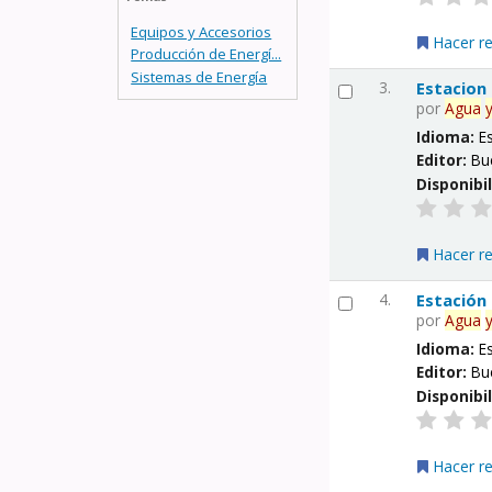
Equipos y Accesorios
Hacer r
Producción de Energí...
Sistemas de Energía
3.
Estacion
por
Agua
Idioma:
E
Editor:
Bu
Disponibi
Hacer r
4.
Estación
por
Agua
Idioma:
E
Editor:
Bu
Disponibi
Hacer r