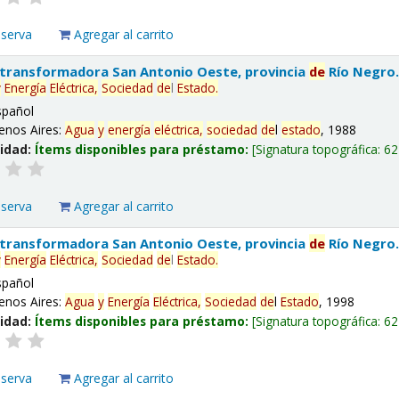
eserva
Agregar al carrito
 transformadora San Antonio Oeste, provincia
de
Río Negro
y
Energía
Eléctrica,
Sociedad
de
l
Estado
.
spañol
enos Aires:
Agua
y
energía
eléctrica,
sociedad
de
l
estado
, 1988
lidad:
Ítems disponibles para préstamo:
Signatura topográfica:
62
eserva
Agregar al carrito
 transformadora San Antonio Oeste, provincia
de
Río Negro
y
Energía
Eléctrica,
Sociedad
de
l
Estado
.
spañol
enos Aires:
Agua
y
Energía
Eléctrica,
Sociedad
de
l
Estado
, 1998
lidad:
Ítems disponibles para préstamo:
Signatura topográfica:
62
eserva
Agregar al carrito