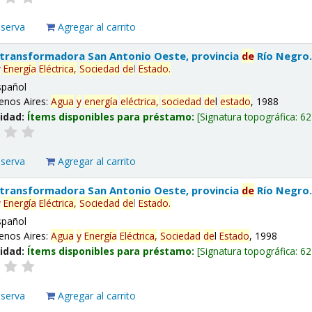
eserva
Agregar al carrito
 transformadora San Antonio Oeste, provincia
de
Río Negro
y
Energía
Eléctrica,
Sociedad
de
l
Estado
.
spañol
enos Aires:
Agua
y
energía
eléctrica,
sociedad
de
l
estado
, 1988
lidad:
Ítems disponibles para préstamo:
Signatura topográfica:
62
eserva
Agregar al carrito
 transformadora San Antonio Oeste, provincia
de
Río Negro
y
Energía
Eléctrica,
Sociedad
de
l
Estado
.
spañol
enos Aires:
Agua
y
Energía
Eléctrica,
Sociedad
de
l
Estado
, 1998
lidad:
Ítems disponibles para préstamo:
Signatura topográfica:
62
eserva
Agregar al carrito