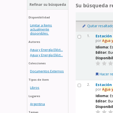
Refinar su búsqueda
Su búsqueda re
Disponibilidad
Limitar a ítems
Quitar resaltad
actualmente
disponibles.
1.
Estación
por
Agua
Autores
Idioma:
E
Agua y Energía Eléct...
Editor:
Bu
Agua y Energía Eléct...
Disponibi
Colecciones
Documentos Externos
Hacer r
Tipos de ítem
2.
Estación
Libros
por
Agua
Idioma:
E
Lugares
Editor:
Bu
Argentina
Disponibi
Temas