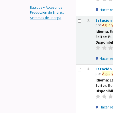
Equipos y Accesorios
Hacer r
Producción de Energí...
Sistemas de Energía
3.
Estacion
por
Agua
Idioma:
E
Editor:
Bu
Disponibi
Hacer r
4.
Estación
por
Agua
Idioma:
E
Editor:
Bu
Disponibi
Hacer r