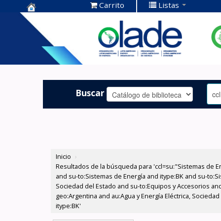
Carrito
Listas
Centro de
Documentación
OLADE -
Buscar
Inicio
›
Resultados de la búsqueda para 'ccl=su:"Sistemas de E
and su-to:Sistemas de Energía and itype:BK and su-to:Si
Sociedad del Estado and su-to:Equipos y Accesorios and
geo:Argentina and au:Agua y Energía Eléctrica, Sociedad
itype:BK'