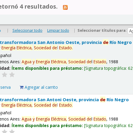
tornó 4 resultados.
|
Seleccionar todo
Limpiar todo
|
Seleccionar títulos para:
o
 transformadora San Antonio Oeste, provincia
de
Río Negro
y
Energía
Eléctrica,
Sociedad
de
l
Estado
.
spañol
enos Aires:
Agua
y
Energía
Eléctrica,
Sociedad
de
l
Estado
, 1988
lidad:
Ítems disponibles para préstamo:
Signatura topográfica:
62
eserva
Agregar al carrito
 transformadora San Antoni Oeste, provincia
de
Río Negro
y
Energía
Eléctrica,
Sociedad
de
l
Estado
.
spañol
enos Aires:
Agua
y
Energía
Eléctrica,
Sociedad
de
l
Estado
, 1988
lidad:
Ítems disponibles para préstamo:
Signatura topográfica:
62