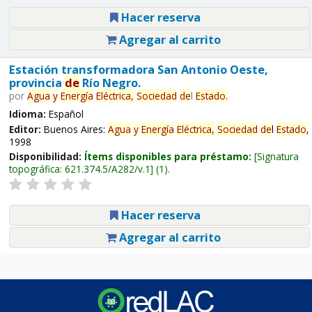
Hacer reserva
Agregar al carrito
Estación transformadora San Antonio Oeste,
provincia
de
Río Negro.
por
Agua
y
Energía
Eléctrica,
Sociedad
de
l
Estado
.
Idioma:
Español
Editor:
Buenos Aires:
Agua
y
Energía
Eléctrica,
Sociedad
de
l
Estado
,
1998
Disponibilidad:
Ítems disponibles para préstamo:
Signatura
topográfica:
621.374.5/A282/v.1
(1).
Hacer reserva
Agregar al carrito