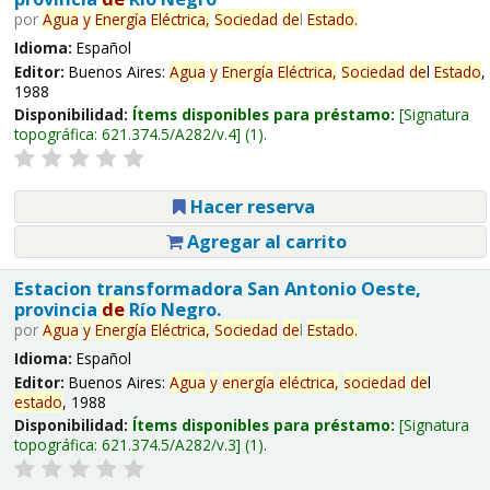
por
Agua
y
Energía
Eléctrica,
Sociedad
de
l
Estado
.
Idioma:
Español
Editor:
Buenos Aires:
Agua
y
Energía
Eléctrica,
Sociedad
de
l
Estado
,
1988
Disponibilidad:
Ítems disponibles para préstamo:
Signatura
topográfica:
621.374.5/A282/v.4
(1).
Hacer reserva
Agregar al carrito
Estacion transformadora San Antonio Oeste,
provincia
de
Río Negro.
por
Agua
y
Energía
Eléctrica,
Sociedad
de
l
Estado
.
Idioma:
Español
Editor:
Buenos Aires:
Agua
y
energía
eléctrica,
sociedad
de
l
estado
, 1988
Disponibilidad:
Ítems disponibles para préstamo:
Signatura
topográfica:
621.374.5/A282/v.3
(1).