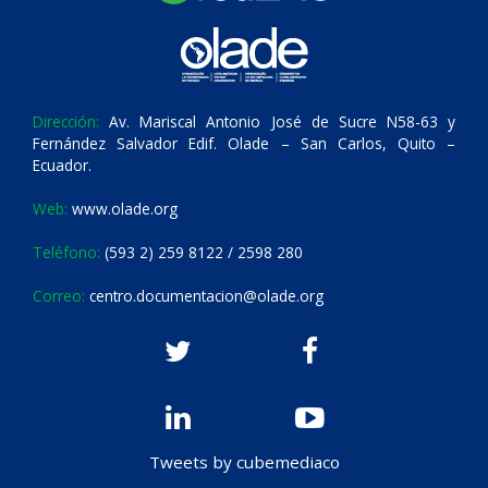
Dirección:
Av. Mariscal Antonio José de Sucre N58-63 y
Fernández Salvador Edif. Olade – San Carlos, Quito –
Ecuador.
Web:
www.olade.org
Teléfono:
(593 2) 259 8122 / 2598 280
Correo:
centro.documentacion@olade.org
Tweets by cubemediaco