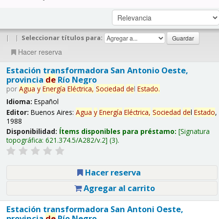
|
|
Seleccionar títulos para:
Hacer reserva
Estación transformadora San Antonio Oeste,
provincia
de
Río Negro
por
Agua
y
Energía
Eléctrica,
Sociedad
de
l
Estado
.
Idioma:
Español
Editor:
Buenos Aires:
Agua
y
Energía
Eléctrica,
Sociedad
de
l
Estado
,
1988
Disponibilidad:
Ítems disponibles para préstamo:
Signatura
topográfica:
621.374.5/A282/v.2
(3).
Hacer reserva
Agregar al carrito
Estación transformadora San Antoni Oeste,
provincia
de
Río Negro