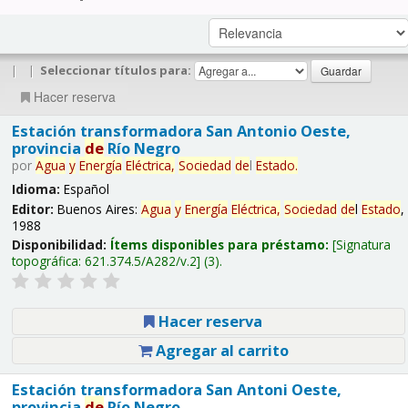
|
|
Seleccionar títulos para:
Hacer reserva
Estación transformadora San Antonio Oeste,
provincia
de
Río Negro
por
Agua
y
Energía
Eléctrica,
Sociedad
de
l
Estado
.
Idioma:
Español
Editor:
Buenos Aires:
Agua
y
Energía
Eléctrica,
Sociedad
de
l
Estado
,
1988
Disponibilidad:
Ítems disponibles para préstamo:
Signatura
topográfica:
621.374.5/A282/v.2
(3).
Hacer reserva
Agregar al carrito
Estación transformadora San Antoni Oeste,
provincia
de
Río Negro