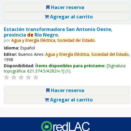
Hacer reserva
Agregar al carrito
Estación transformadora San Antonio Oeste,
provincia
de
Río Negro.
por
Agua
y
Energía
Eléctrica,
Sociedad
de
l
Estado
.
Idioma:
Español
Editor:
Buenos Aires:
Agua
y
Energía
Eléctrica,
Sociedad
de
l
Estado
,
1998
Disponibilidad:
Ítems disponibles para préstamo:
Signatura
topográfica:
621.374.5/A282/v.1
(1).
Hacer reserva
Agregar al carrito