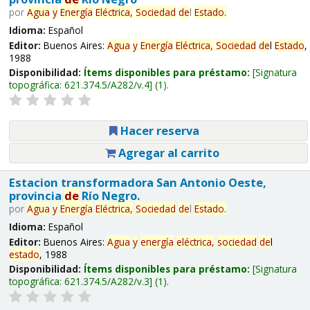
por
Agua
y
Energía
Eléctrica,
Sociedad
de
l
Estado
.
Idioma:
Español
Editor:
Buenos Aires:
Agua
y
Energía
Eléctrica,
Sociedad
de
l
Estado
,
1988
Disponibilidad:
Ítems disponibles para préstamo:
Signatura
topográfica:
621.374.5/A282/v.4
(1).
Hacer reserva
Agregar al carrito
Estacion transformadora San Antonio Oeste,
provincia
de
Río Negro.
por
Agua
y
Energía
Eléctrica,
Sociedad
de
l
Estado
.
Idioma:
Español
Editor:
Buenos Aires:
Agua
y
energía
eléctrica,
sociedad
de
l
estado
, 1988
Disponibilidad:
Ítems disponibles para préstamo:
Signatura
topográfica:
621.374.5/A282/v.3
(1).