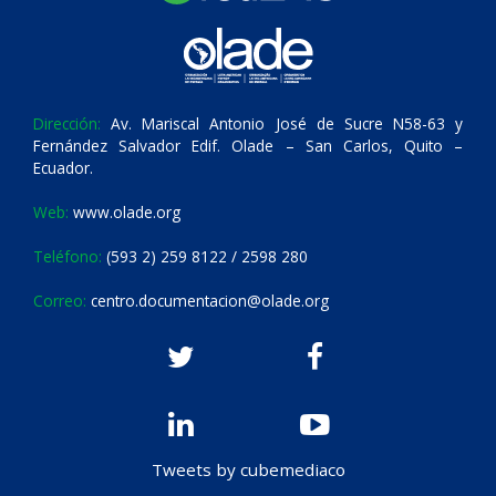
Dirección:
Av. Mariscal Antonio José de Sucre N58-63 y
Fernández Salvador Edif. Olade – San Carlos, Quito –
Ecuador.
Web:
www.olade.org
Teléfono:
(593 2) 259 8122 / 2598 280
Correo:
centro.documentacion@olade.org
Tweets by cubemediaco