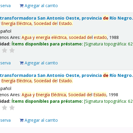
eserva
Agregar al carrito
 transformadora San Antonio Oeste, provincia
de
Río Negro
y
Energía
Eléctrica,
Sociedad
de
l
Estado
.
spañol
enos Aires:
Agua
y
energía
eléctrica,
sociedad
de
l
estado
, 1988
lidad:
Ítems disponibles para préstamo:
Signatura topográfica:
62
eserva
Agregar al carrito
 transformadora San Antonio Oeste, provincia
de
Río Negro
y
Energía
Eléctrica,
Sociedad
de
l
Estado
.
spañol
enos Aires:
Agua
y
Energía
Eléctrica,
Sociedad
de
l
Estado
, 1998
lidad:
Ítems disponibles para préstamo:
Signatura topográfica:
62
eserva
Agregar al carrito