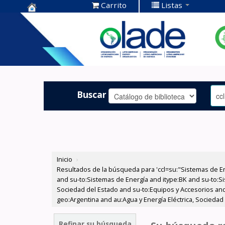
Carrito
Listas
Centro de
Documentación
OLADE -
Buscar
Inicio
›
Resultados de la búsqueda para 'ccl=su:"Sistemas de E
and su-to:Sistemas de Energía and itype:BK and su-to:Si
Sociedad del Estado and su-to:Equipos y Accesorios and
geo:Argentina and au:Agua y Energía Eléctrica, Sociedad
Refinar su búsqueda