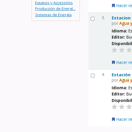
Equipos y Accesorios
Hacer r
Producción de Energí...
Sistemas de Energía
3.
Estacion
por
Agua
Idioma:
E
Editor:
Bu
Disponibi
Hacer r
4.
Estación
por
Agua
Idioma:
E
Editor:
Bu
Disponibi
Hacer r