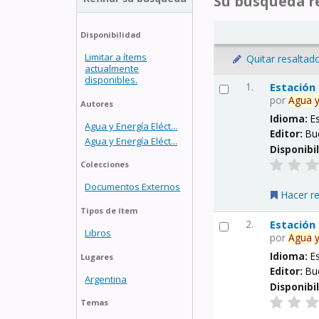
Su búsqueda re
Disponibilidad
Limitar a ítems
Quitar resaltad
actualmente
disponibles.
1.
Estación
por
Agua
Autores
Idioma:
E
Agua y Energía Eléct...
Editor:
Bu
Agua y Energía Eléct...
Disponibi
Colecciones
Documentos Externos
Hacer r
Tipos de ítem
2.
Estación
Libros
por
Agua
Idioma:
E
Lugares
Editor:
Bu
Argentina
Disponibi
Temas