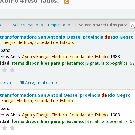
tornó 4 resultados.
|
Seleccionar todo
Limpiar todo
|
Seleccionar títulos para:
o
 transformadora San Antonio Oeste, provincia
de
Río Negro
y
Energía
Eléctrica,
Sociedad
de
l
Estado
.
spañol
enos Aires:
Agua
y
Energía
Eléctrica,
Sociedad
de
l
Estado
, 1988
lidad:
Ítems disponibles para préstamo:
Signatura topográfica:
62
eserva
Agregar al carrito
 transformadora San Antoni Oeste, provincia
de
Río Negro
y
Energía
Eléctrica,
Sociedad
de
l
Estado
.
spañol
enos Aires:
Agua
y
Energía
Eléctrica,
Sociedad
de
l
Estado
, 1988
lidad:
Ítems disponibles para préstamo:
Signatura topográfica:
62