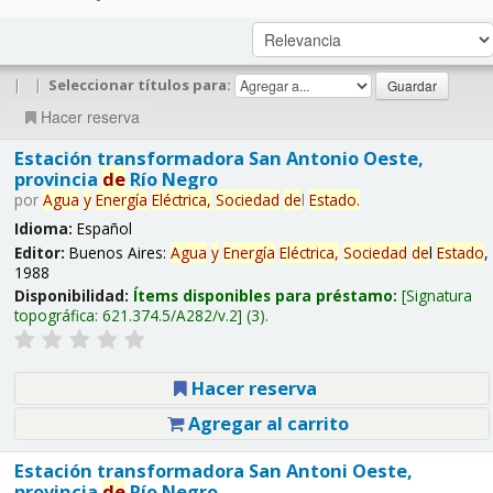
|
|
Seleccionar títulos para:
Hacer reserva
Estación transformadora San Antonio Oeste,
provincia
de
Río Negro
por
Agua
y
Energía
Eléctrica,
Sociedad
de
l
Estado
.
Idioma:
Español
Editor:
Buenos Aires:
Agua
y
Energía
Eléctrica,
Sociedad
de
l
Estado
,
1988
Disponibilidad:
Ítems disponibles para préstamo:
Signatura
topográfica:
621.374.5/A282/v.2
(3).
Hacer reserva
Agregar al carrito
Estación transformadora San Antoni Oeste,
provincia
de
Río Negro