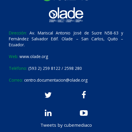
Dirección:
Av. Mariscal Antonio José de Sucre N58-63 y
Fernández Salvador Edif. Olade – San Carlos, Quito –
Ecuador.
Web:
www.olade.org
Teléfono:
(593 2) 259 8122 / 2598 280
Correo:
centro.documentacion@olade.org
Tweets by cubemediaco