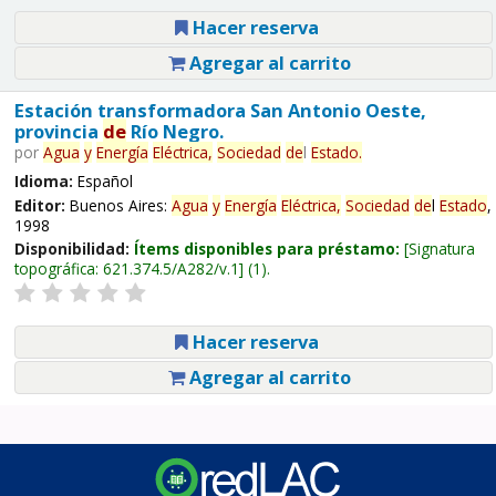
Hacer reserva
Agregar al carrito
Estación transformadora San Antonio Oeste,
provincia
de
Río Negro.
por
Agua
y
Energía
Eléctrica,
Sociedad
de
l
Estado
.
Idioma:
Español
Editor:
Buenos Aires:
Agua
y
Energía
Eléctrica,
Sociedad
de
l
Estado
,
1998
Disponibilidad:
Ítems disponibles para préstamo:
Signatura
topográfica:
621.374.5/A282/v.1
(1).
Hacer reserva
Agregar al carrito