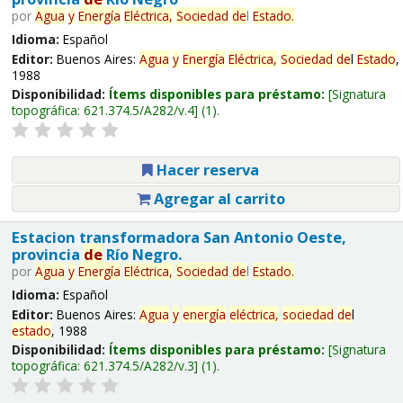
por
Agua
y
Energía
Eléctrica,
Sociedad
de
l
Estado
.
Idioma:
Español
Editor:
Buenos Aires:
Agua
y
Energía
Eléctrica,
Sociedad
de
l
Estado
,
1988
Disponibilidad:
Ítems disponibles para préstamo:
Signatura
topográfica:
621.374.5/A282/v.4
(1).
Hacer reserva
Agregar al carrito
Estacion transformadora San Antonio Oeste,
provincia
de
Río Negro.
por
Agua
y
Energía
Eléctrica,
Sociedad
de
l
Estado
.
Idioma:
Español
Editor:
Buenos Aires:
Agua
y
energía
eléctrica,
sociedad
de
l
estado
, 1988
Disponibilidad:
Ítems disponibles para préstamo:
Signatura
topográfica:
621.374.5/A282/v.3
(1).