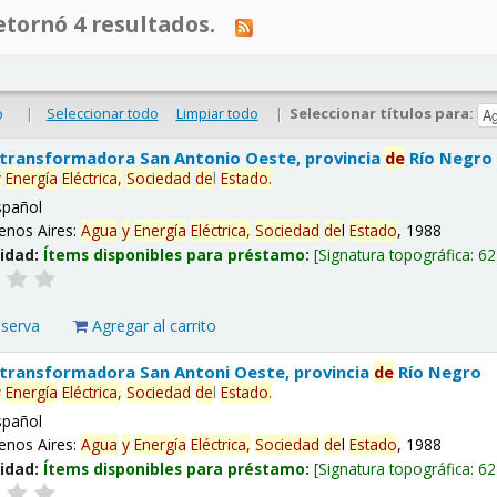
tornó 4 resultados.
|
Seleccionar todo
Limpiar todo
|
Seleccionar títulos para:
o
 transformadora San Antonio Oeste, provincia
de
Río Negro
y
Energía
Eléctrica,
Sociedad
de
l
Estado
.
spañol
enos Aires:
Agua
y
Energía
Eléctrica,
Sociedad
de
l
Estado
, 1988
lidad:
Ítems disponibles para préstamo:
Signatura topográfica:
62
eserva
Agregar al carrito
 transformadora San Antoni Oeste, provincia
de
Río Negro
y
Energía
Eléctrica,
Sociedad
de
l
Estado
.
spañol
enos Aires:
Agua
y
Energía
Eléctrica,
Sociedad
de
l
Estado
, 1988
lidad:
Ítems disponibles para préstamo:
Signatura topográfica:
62