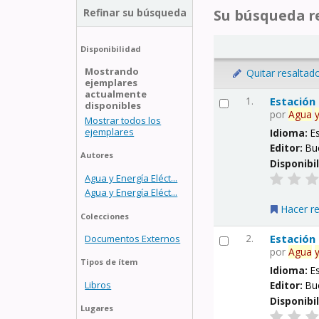
Refinar su búsqueda
Su búsqueda re
Disponibilidad
Mostrando
Quitar resaltad
ejemplares
actualmente
1.
Estación
disponibles
por
Agua
Mostrar todos los
ejemplares
Idioma:
E
Editor:
Bu
Autores
Disponibi
Agua y Energía Eléct...
Agua y Energía Eléct...
Hacer r
Colecciones
2.
Estación
Documentos Externos
por
Agua
Tipos de ítem
Idioma:
E
Libros
Editor:
Bu
Disponibi
Lugares