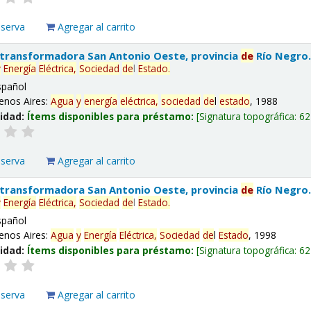
eserva
Agregar al carrito
 transformadora San Antonio Oeste, provincia
de
Río Negro
y
Energía
Eléctrica,
Sociedad
de
l
Estado
.
spañol
enos Aires:
Agua
y
energía
eléctrica,
sociedad
de
l
estado
, 1988
lidad:
Ítems disponibles para préstamo:
Signatura topográfica:
62
eserva
Agregar al carrito
 transformadora San Antonio Oeste, provincia
de
Río Negro
y
Energía
Eléctrica,
Sociedad
de
l
Estado
.
spañol
enos Aires:
Agua
y
Energía
Eléctrica,
Sociedad
de
l
Estado
, 1998
lidad:
Ítems disponibles para préstamo:
Signatura topográfica:
62
eserva
Agregar al carrito