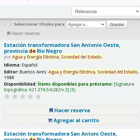
|
|
Seleccionar títulos para:
Hacer reserva
Estación transformadora San Antonio Oeste,
provincia
de
Río Negro
por
Agua
y
Energía
Eléctrica,
Sociedad
de
l
Estado
.
Idioma:
Español
Editor:
Buenos Aires:
Agua
y
Energía
Eléctrica,
Sociedad
de
l
Estado
,
1988
Disponibilidad:
Ítems disponibles para préstamo:
Signatura
topográfica:
621.374.5/A282/v.2
(3).
Hacer reserva
Agregar al carrito
Estación transformadora San Antoni Oeste,
provincia
de
Río Negro