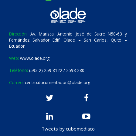
Dirección:
Av. Mariscal Antonio José de Sucre N58-63 y
Fernández Salvador Edif. Olade – San Carlos, Quito –
Ecuador.
Web:
www.olade.org
Teléfono:
(593 2) 259 8122 / 2598 280
Correo:
centro.documentacion@olade.org
Tweets by cubemediaco