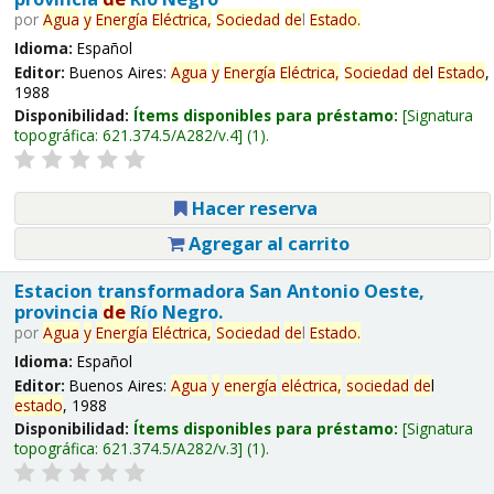
por
Agua
y
Energía
Eléctrica,
Sociedad
de
l
Estado
.
Idioma:
Español
Editor:
Buenos Aires:
Agua
y
Energía
Eléctrica,
Sociedad
de
l
Estado
,
1988
Disponibilidad:
Ítems disponibles para préstamo:
Signatura
topográfica:
621.374.5/A282/v.4
(1).
Hacer reserva
Agregar al carrito
Estacion transformadora San Antonio Oeste,
provincia
de
Río Negro.
por
Agua
y
Energía
Eléctrica,
Sociedad
de
l
Estado
.
Idioma:
Español
Editor:
Buenos Aires:
Agua
y
energía
eléctrica,
sociedad
de
l
estado
, 1988
Disponibilidad:
Ítems disponibles para préstamo:
Signatura
topográfica:
621.374.5/A282/v.3
(1).