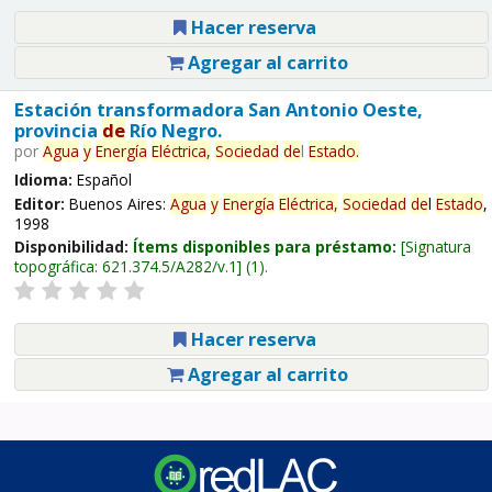
Hacer reserva
Agregar al carrito
Estación transformadora San Antonio Oeste,
provincia
de
Río Negro.
por
Agua
y
Energía
Eléctrica,
Sociedad
de
l
Estado
.
Idioma:
Español
Editor:
Buenos Aires:
Agua
y
Energía
Eléctrica,
Sociedad
de
l
Estado
,
1998
Disponibilidad:
Ítems disponibles para préstamo:
Signatura
topográfica:
621.374.5/A282/v.1
(1).
Hacer reserva
Agregar al carrito