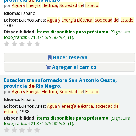
por
Agua
y
Energía
Eléctrica,
Sociedad
de
l
Estado
.
Idioma:
Español
Editor:
Buenos Aires:
Agua
y
Energía
Eléctrica,
Sociedad
de
l
Estado
,
1988
Disponibilidad:
Ítems disponibles para préstamo:
Signatura
topográfica:
621.374.5/A282/v.4
(1).
Hacer reserva
Agregar al carrito
Estacion transformadora San Antonio Oeste,
provincia
de
Río Negro.
por
Agua
y
Energía
Eléctrica,
Sociedad
de
l
Estado
.
Idioma:
Español
Editor:
Buenos Aires:
Agua
y
energía
eléctrica,
sociedad
de
l
estado
, 1988
Disponibilidad:
Ítems disponibles para préstamo:
Signatura
topográfica:
621.374.5/A282/v.3
(1).