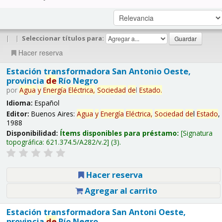
|
|
Seleccionar títulos para:
Hacer reserva
Estación transformadora San Antonio Oeste,
provincia
de
Río Negro
por
Agua
y
Energía
Eléctrica,
Sociedad
de
l
Estado
.
Idioma:
Español
Editor:
Buenos Aires:
Agua
y
Energía
Eléctrica,
Sociedad
de
l
Estado
,
1988
Disponibilidad:
Ítems disponibles para préstamo:
Signatura
topográfica:
621.374.5/A282/v.2
(3).
Hacer reserva
Agregar al carrito
Estación transformadora San Antoni Oeste,
provincia
de
Río Negro