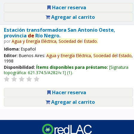
Hacer reserva
Agregar al carrito
Estación transformadora San Antonio Oeste,
provincia
de
Río Negro.
por
Agua
y
Energía
Eléctrica,
Sociedad
de
l
Estado
.
Idioma:
Español
Editor:
Buenos Aires:
Agua
y
Energía
Eléctrica,
Sociedad
de
l
Estado
,
1998
Disponibilidad:
Ítems disponibles para préstamo:
Signatura
topográfica:
621.374.5/A282/v.1
(1).
Hacer reserva
Agregar al carrito