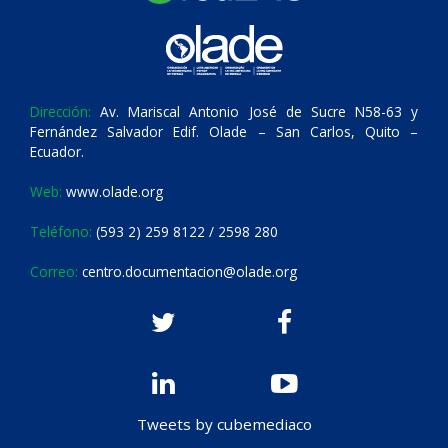
Dirección:
Av. Mariscal Antonio José de Sucre N58-63 y
Fernández Salvador Edif. Olade – San Carlos, Quito –
Ecuador.
Web:
www.olade.org
Teléfono:
(593 2) 259 8122 / 2598 280
Correo:
centro.documentacion@olade.org
Tweets by cubemediaco