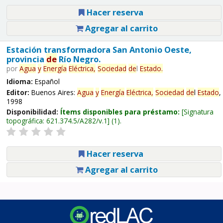
Hacer reserva
Agregar al carrito
Estación transformadora San Antonio Oeste,
provincia
de
Río Negro.
por
Agua
y
Energía
Eléctrica,
Sociedad
de
l
Estado
.
Idioma:
Español
Editor:
Buenos Aires:
Agua
y
Energía
Eléctrica,
Sociedad
de
l
Estado
,
1998
Disponibilidad:
Ítems disponibles para préstamo:
Signatura
topográfica:
621.374.5/A282/v.1
(1).
Hacer reserva
Agregar al carrito