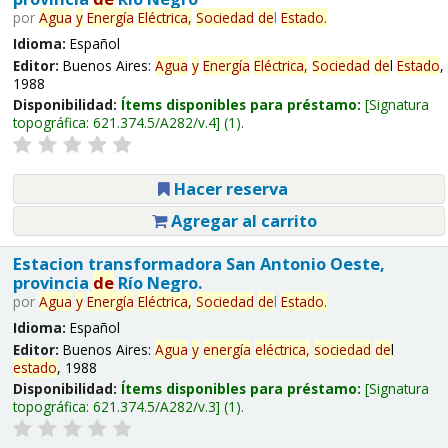
por
Agua
y
Energía
Eléctrica,
Sociedad
de
l
Estado
.
Idioma:
Español
Editor:
Buenos Aires:
Agua
y
Energía
Eléctrica,
Sociedad
de
l
Estado
,
1988
Disponibilidad:
Ítems disponibles para préstamo:
Signatura
topográfica:
621.374.5/A282/v.4
(1).
Hacer reserva
Agregar al carrito
Estacion transformadora San Antonio Oeste,
provincia
de
Río Negro.
por
Agua
y
Energía
Eléctrica,
Sociedad
de
l
Estado
.
Idioma:
Español
Editor:
Buenos Aires:
Agua
y
energía
eléctrica,
sociedad
de
l
estado
, 1988
Disponibilidad:
Ítems disponibles para préstamo:
Signatura
topográfica:
621.374.5/A282/v.3
(1).