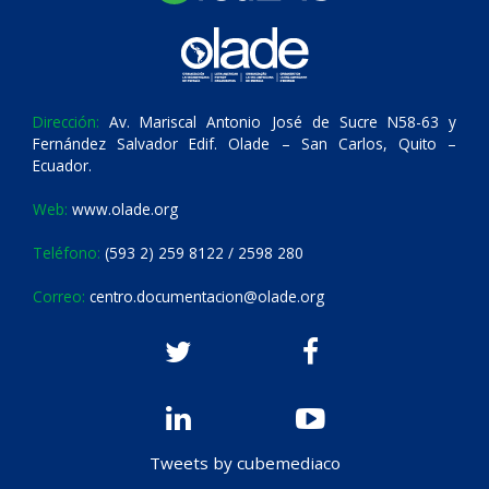
Dirección:
Av. Mariscal Antonio José de Sucre N58-63 y
Fernández Salvador Edif. Olade – San Carlos, Quito –
Ecuador.
Web:
www.olade.org
Teléfono:
(593 2) 259 8122 / 2598 280
Correo:
centro.documentacion@olade.org
Tweets by cubemediaco