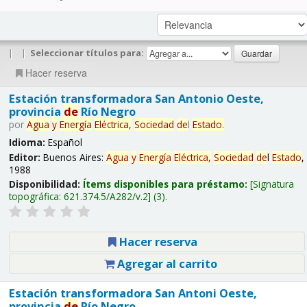
|
|
Seleccionar títulos para:
Hacer reserva
Estación transformadora San Antonio Oeste,
provincia
de
Río Negro
por
Agua
y
Energía
Eléctrica,
Sociedad
de
l
Estado
.
Idioma:
Español
Editor:
Buenos Aires:
Agua
y
Energía
Eléctrica,
Sociedad
de
l
Estado
,
1988
Disponibilidad:
Ítems disponibles para préstamo:
Signatura
topográfica:
621.374.5/A282/v.2
(3).
Hacer reserva
Agregar al carrito
Estación transformadora San Antoni Oeste,
provincia
de
Río Negro