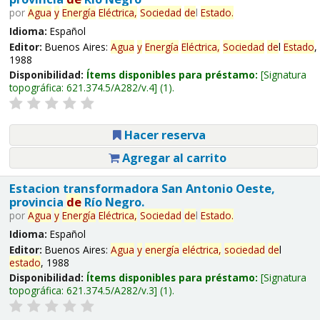
por
Agua
y
Energía
Eléctrica,
Sociedad
de
l
Estado
.
Idioma:
Español
Editor:
Buenos Aires:
Agua
y
Energía
Eléctrica,
Sociedad
de
l
Estado
,
1988
Disponibilidad:
Ítems disponibles para préstamo:
Signatura
topográfica:
621.374.5/A282/v.4
(1).
Hacer reserva
Agregar al carrito
Estacion transformadora San Antonio Oeste,
provincia
de
Río Negro.
por
Agua
y
Energía
Eléctrica,
Sociedad
de
l
Estado
.
Idioma:
Español
Editor:
Buenos Aires:
Agua
y
energía
eléctrica,
sociedad
de
l
estado
, 1988
Disponibilidad:
Ítems disponibles para préstamo:
Signatura
topográfica:
621.374.5/A282/v.3
(1).