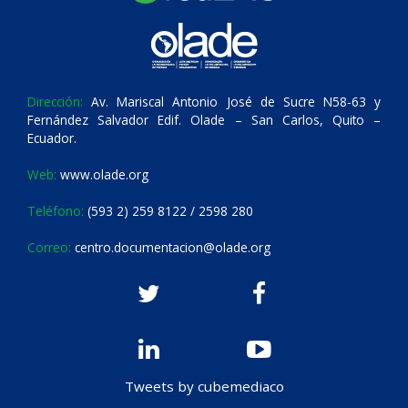
Dirección:
Av. Mariscal Antonio José de Sucre N58-63 y
Fernández Salvador Edif. Olade – San Carlos, Quito –
Ecuador.
Web:
www.olade.org
Teléfono:
(593 2) 259 8122 / 2598 280
Correo:
centro.documentacion@olade.org
Tweets by cubemediaco