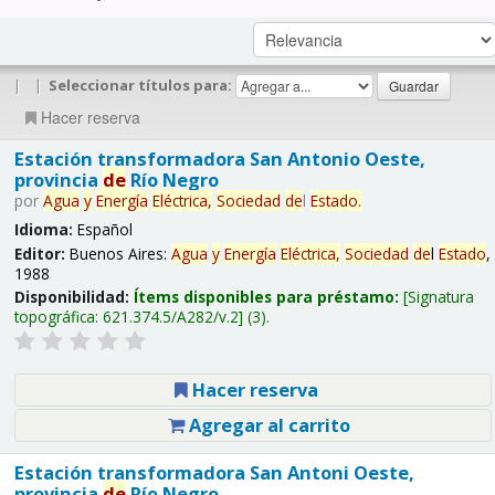
|
|
Seleccionar títulos para:
Hacer reserva
Estación transformadora San Antonio Oeste,
provincia
de
Río Negro
por
Agua
y
Energía
Eléctrica,
Sociedad
de
l
Estado
.
Idioma:
Español
Editor:
Buenos Aires:
Agua
y
Energía
Eléctrica,
Sociedad
de
l
Estado
,
1988
Disponibilidad:
Ítems disponibles para préstamo:
Signatura
topográfica:
621.374.5/A282/v.2
(3).
Hacer reserva
Agregar al carrito
Estación transformadora San Antoni Oeste,
provincia
de
Río Negro