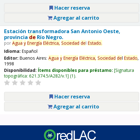
Hacer reserva
Agregar al carrito
Estación transformadora San Antonio Oeste,
provincia
de
Río Negro.
por
Agua
y
Energía
Eléctrica,
Sociedad
de
l
Estado
.
Idioma:
Español
Editor:
Buenos Aires:
Agua
y
Energía
Eléctrica,
Sociedad
de
l
Estado
,
1998
Disponibilidad:
Ítems disponibles para préstamo:
Signatura
topográfica:
621.374.5/A282/v.1
(1).
Hacer reserva
Agregar al carrito