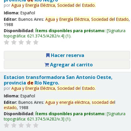
por
Agua
y
Energía
Eléctrica,
Sociedad
de
l
Estado
.
Idioma:
Español
Editor:
Buenos Aires:
Agua
y
Energía
Eléctrica,
Sociedad
de
l
Estado
,
1988
Disponibilidad:
Ítems disponibles para préstamo:
Signatura
topográfica:
621.374.5/A282/v.4
(1).
Hacer reserva
Agregar al carrito
Estacion transformadora San Antonio Oeste,
provincia
de
Río Negro.
por
Agua
y
Energía
Eléctrica,
Sociedad
de
l
Estado
.
Idioma:
Español
Editor:
Buenos Aires:
Agua
y
energía
eléctrica,
sociedad
de
l
estado
, 1988
Disponibilidad:
Ítems disponibles para préstamo:
Signatura
topográfica:
621.374.5/A282/v.3
(1).