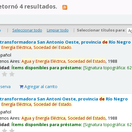
tornó 4 resultados.
|
Seleccionar todo
Limpiar todo
|
Seleccionar títulos para:
o
 transformadora San Antonio Oeste, provincia
de
Río Negro
y
Energía
Eléctrica,
Sociedad
de
l
Estado
.
spañol
enos Aires:
Agua
y
Energía
Eléctrica,
Sociedad
de
l
Estado
, 1988
lidad:
Ítems disponibles para préstamo:
Signatura topográfica:
62
eserva
Agregar al carrito
 transformadora San Antoni Oeste, provincia
de
Río Negro
y
Energía
Eléctrica,
Sociedad
de
l
Estado
.
spañol
enos Aires:
Agua
y
Energía
Eléctrica,
Sociedad
de
l
Estado
, 1988
lidad:
Ítems disponibles para préstamo:
Signatura topográfica:
62