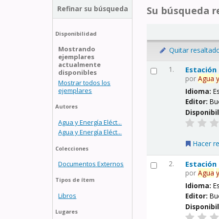
Refinar su búsqueda
Su búsqueda re
Disponibilidad
Mostrando
Quitar resaltad
ejemplares
actualmente
1.
Estación
disponibles
por
Agua
Mostrar todos los
ejemplares
Idioma:
E
Editor:
Bu
Autores
Disponibi
Agua y Energía Eléct...
Agua y Energía Eléct...
Hacer r
Colecciones
2.
Estación
Documentos Externos
por
Agua
Tipos de ítem
Idioma:
E
Libros
Editor:
Bu
Disponibi
Lugares