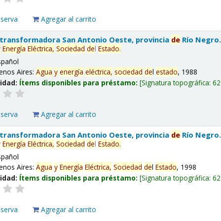
eserva
Agregar al carrito
 transformadora San Antonio Oeste, provincia
de
Río Negro
y
Energía
Eléctrica,
Sociedad
de
l
Estado
.
spañol
enos Aires:
Agua
y
energía
eléctrica,
sociedad
de
l
estado
, 1988
lidad:
Ítems disponibles para préstamo:
Signatura topográfica:
62
eserva
Agregar al carrito
 transformadora San Antonio Oeste, provincia
de
Río Negro
y
Energía
Eléctrica,
Sociedad
de
l
Estado
.
spañol
enos Aires:
Agua
y
Energía
Eléctrica,
Sociedad
de
l
Estado
, 1998
lidad:
Ítems disponibles para préstamo:
Signatura topográfica:
62
eserva
Agregar al carrito