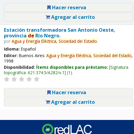
Hacer reserva
Agregar al carrito
Estación transformadora San Antonio Oeste,
provincia
de
Río Negro.
por
Agua
y
Energía
Eléctrica,
Sociedad
de
l
Estado
.
Idioma:
Español
Editor:
Buenos Aires:
Agua
y
Energía
Eléctrica,
Sociedad
de
l
Estado
,
1998
Disponibilidad:
Ítems disponibles para préstamo:
Signatura
topográfica:
621.374.5/A282/v.1
(1).
Hacer reserva
Agregar al carrito