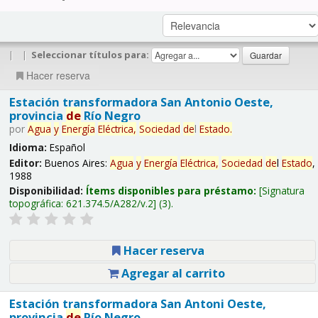
|
|
Seleccionar títulos para:
Hacer reserva
Estación transformadora San Antonio Oeste,
provincia
de
Río Negro
por
Agua
y
Energía
Eléctrica,
Sociedad
de
l
Estado
.
Idioma:
Español
Editor:
Buenos Aires:
Agua
y
Energía
Eléctrica,
Sociedad
de
l
Estado
,
1988
Disponibilidad:
Ítems disponibles para préstamo:
Signatura
topográfica:
621.374.5/A282/v.2
(3).
Hacer reserva
Agregar al carrito
Estación transformadora San Antoni Oeste,
provincia
de
Río Negro