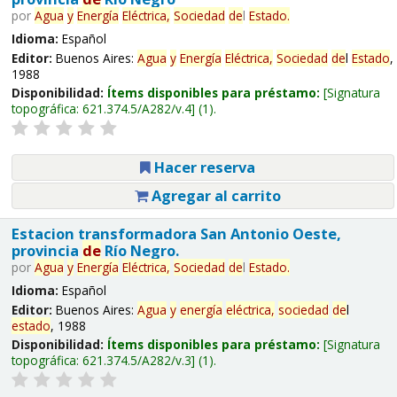
por
Agua
y
Energía
Eléctrica,
Sociedad
de
l
Estado
.
Idioma:
Español
Editor:
Buenos Aires:
Agua
y
Energía
Eléctrica,
Sociedad
de
l
Estado
,
1988
Disponibilidad:
Ítems disponibles para préstamo:
Signatura
topográfica:
621.374.5/A282/v.4
(1).
Hacer reserva
Agregar al carrito
Estacion transformadora San Antonio Oeste,
provincia
de
Río Negro.
por
Agua
y
Energía
Eléctrica,
Sociedad
de
l
Estado
.
Idioma:
Español
Editor:
Buenos Aires:
Agua
y
energía
eléctrica,
sociedad
de
l
estado
, 1988
Disponibilidad:
Ítems disponibles para préstamo:
Signatura
topográfica:
621.374.5/A282/v.3
(1).