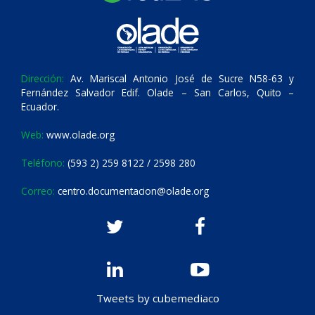
Dirección:
Av. Mariscal Antonio José de Sucre N58-63 y
Fernández Salvador Edif. Olade – San Carlos, Quito –
Ecuador.
Web:
www.olade.org
Teléfono:
(593 2) 259 8122 / 2598 280
Correo:
centro.documentacion@olade.org
Tweets by cubemediaco