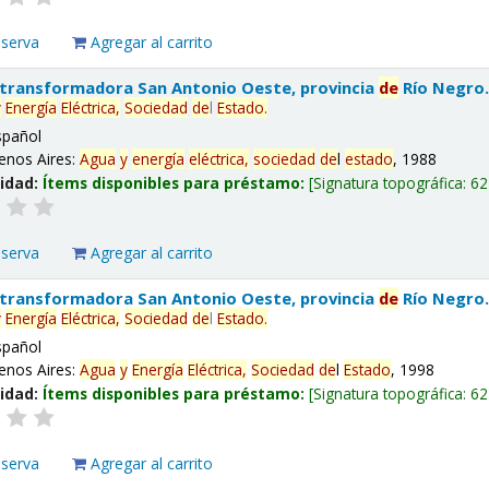
eserva
Agregar al carrito
 transformadora San Antonio Oeste, provincia
de
Río Negro
y
Energía
Eléctrica,
Sociedad
de
l
Estado
.
spañol
enos Aires:
Agua
y
energía
eléctrica,
sociedad
de
l
estado
, 1988
lidad:
Ítems disponibles para préstamo:
Signatura topográfica:
62
eserva
Agregar al carrito
 transformadora San Antonio Oeste, provincia
de
Río Negro
y
Energía
Eléctrica,
Sociedad
de
l
Estado
.
spañol
enos Aires:
Agua
y
Energía
Eléctrica,
Sociedad
de
l
Estado
, 1998
lidad:
Ítems disponibles para préstamo:
Signatura topográfica:
62
eserva
Agregar al carrito