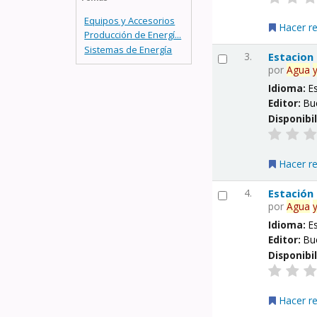
Equipos y Accesorios
Hacer r
Producción de Energí...
Sistemas de Energía
3.
Estacion
por
Agua
Idioma:
E
Editor:
Bu
Disponibi
Hacer r
4.
Estación
por
Agua
Idioma:
E
Editor:
Bu
Disponibi
Hacer r