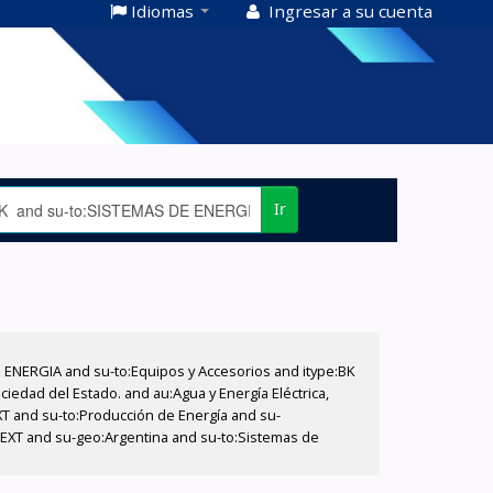
Idiomas
Ingresar a su cuenta
Ir
E ENERGIA and su-to:Equipos y Accesorios and itype:BK
iedad del Estado. and au:Agua y Energía Eléctrica,
XT and su-to:Producción de Energía and su-
e:EXT and su-geo:Argentina and su-to:Sistemas de