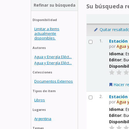
Refinar su búsqueda
Su búsqueda re
Disponibilidad
Limitar a ítems
Quitar resaltad
actualmente
disponibles.
1.
Estación
por
Agua
Autores
Idioma:
E
Agua y Energía Eléct...
Editor:
Bu
Agua y Energía Eléct...
Disponibi
Colecciones
Documentos Externos
Hacer r
Tipos de ítem
2.
Estación
Libros
por
Agua
Idioma:
E
Lugares
Editor:
Bu
Argentina
Disponibi
Temas