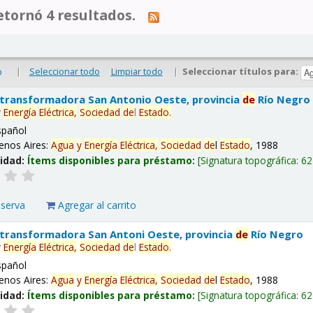
tornó 4 resultados.
|
Seleccionar todo
Limpiar todo
|
Seleccionar títulos para:
o
 transformadora San Antonio Oeste, provincia
de
Río Negro
y
Energía
Eléctrica,
Sociedad
de
l
Estado
.
spañol
enos Aires:
Agua
y
Energía
Eléctrica,
Sociedad
de
l
Estado
, 1988
lidad:
Ítems disponibles para préstamo:
Signatura topográfica:
62
eserva
Agregar al carrito
 transformadora San Antoni Oeste, provincia
de
Río Negro
y
Energía
Eléctrica,
Sociedad
de
l
Estado
.
spañol
enos Aires:
Agua
y
Energía
Eléctrica,
Sociedad
de
l
Estado
, 1988
lidad:
Ítems disponibles para préstamo:
Signatura topográfica:
62