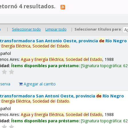
tornó 4 resultados.
|
Seleccionar todo
Limpiar todo
|
Seleccionar títulos para:
o
 transformadora San Antonio Oeste, provincia
de
Río Negro
y
Energía
Eléctrica,
Sociedad
de
l
Estado
.
spañol
enos Aires:
Agua
y
Energía
Eléctrica,
Sociedad
de
l
Estado
, 1988
lidad:
Ítems disponibles para préstamo:
Signatura topográfica:
62
eserva
Agregar al carrito
 transformadora San Antoni Oeste, provincia
de
Río Negro
y
Energía
Eléctrica,
Sociedad
de
l
Estado
.
spañol
enos Aires:
Agua
y
Energía
Eléctrica,
Sociedad
de
l
Estado
, 1988
lidad:
Ítems disponibles para préstamo:
Signatura topográfica:
62