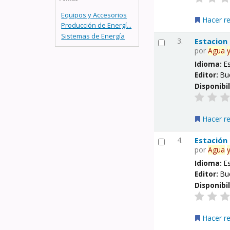
Equipos y Accesorios
Hacer r
Producción de Energí...
Sistemas de Energía
3.
Estacion
por
Agua
Idioma:
E
Editor:
Bu
Disponibi
Hacer r
4.
Estación
por
Agua
Idioma:
E
Editor:
Bu
Disponibi
Hacer r