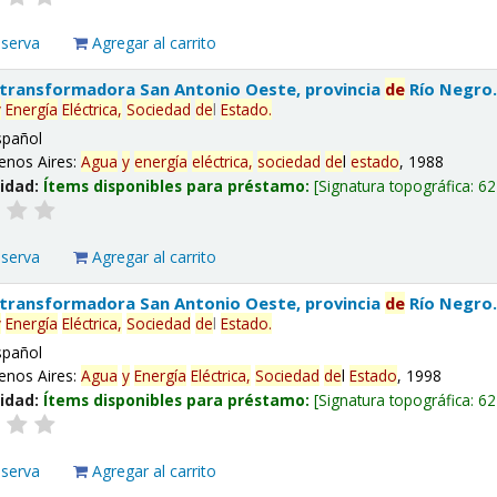
eserva
Agregar al carrito
 transformadora San Antonio Oeste, provincia
de
Río Negro
y
Energía
Eléctrica,
Sociedad
de
l
Estado
.
spañol
enos Aires:
Agua
y
energía
eléctrica,
sociedad
de
l
estado
, 1988
lidad:
Ítems disponibles para préstamo:
Signatura topográfica:
62
eserva
Agregar al carrito
 transformadora San Antonio Oeste, provincia
de
Río Negro
y
Energía
Eléctrica,
Sociedad
de
l
Estado
.
spañol
enos Aires:
Agua
y
Energía
Eléctrica,
Sociedad
de
l
Estado
, 1998
lidad:
Ítems disponibles para préstamo:
Signatura topográfica:
62
eserva
Agregar al carrito