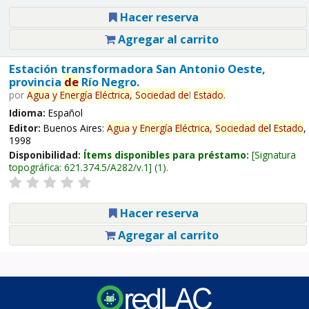
Hacer reserva
Agregar al carrito
Estación transformadora San Antonio Oeste,
provincia
de
Río Negro.
por
Agua
y
Energía
Eléctrica,
Sociedad
de
l
Estado
.
Idioma:
Español
Editor:
Buenos Aires:
Agua
y
Energía
Eléctrica,
Sociedad
de
l
Estado
,
1998
Disponibilidad:
Ítems disponibles para préstamo:
Signatura
topográfica:
621.374.5/A282/v.1
(1).
Hacer reserva
Agregar al carrito