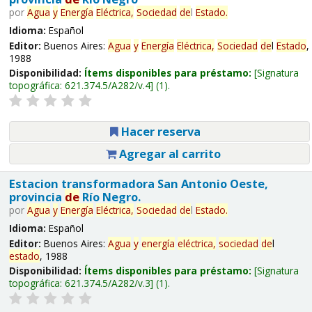
por
Agua
y
Energía
Eléctrica,
Sociedad
de
l
Estado
.
Idioma:
Español
Editor:
Buenos Aires:
Agua
y
Energía
Eléctrica,
Sociedad
de
l
Estado
,
1988
Disponibilidad:
Ítems disponibles para préstamo:
Signatura
topográfica:
621.374.5/A282/v.4
(1).
Hacer reserva
Agregar al carrito
Estacion transformadora San Antonio Oeste,
provincia
de
Río Negro.
por
Agua
y
Energía
Eléctrica,
Sociedad
de
l
Estado
.
Idioma:
Español
Editor:
Buenos Aires:
Agua
y
energía
eléctrica,
sociedad
de
l
estado
, 1988
Disponibilidad:
Ítems disponibles para préstamo:
Signatura
topográfica:
621.374.5/A282/v.3
(1).