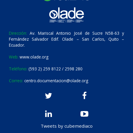
Dirección:
Av. Mariscal Antonio José de Sucre N58-63 y
Fernández Salvador Edif. Olade – San Carlos, Quito –
Ecuador.
Web:
www.olade.org
Teléfono:
(593 2) 259 8122 / 2598 280
Correo:
centro.documentacion@olade.org
Tweets by cubemediaco