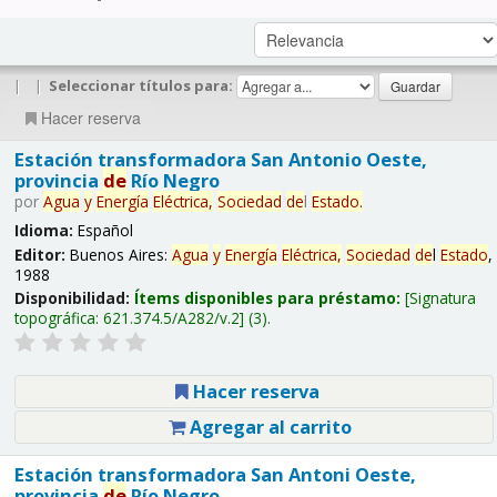
|
|
Seleccionar títulos para:
Hacer reserva
Estación transformadora San Antonio Oeste,
provincia
de
Río Negro
por
Agua
y
Energía
Eléctrica,
Sociedad
de
l
Estado
.
Idioma:
Español
Editor:
Buenos Aires:
Agua
y
Energía
Eléctrica,
Sociedad
de
l
Estado
,
1988
Disponibilidad:
Ítems disponibles para préstamo:
Signatura
topográfica:
621.374.5/A282/v.2
(3).
Hacer reserva
Agregar al carrito
Estación transformadora San Antoni Oeste,
provincia
de
Río Negro