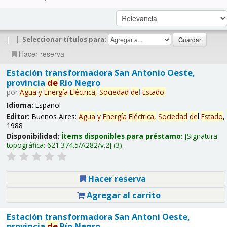
|
|
Seleccionar títulos para:
Hacer reserva
Estación transformadora San Antonio Oeste,
provincia
de
Río Negro
por
Agua
y
Energía
Eléctrica,
Sociedad
de
l
Estado
.
Idioma:
Español
Editor:
Buenos Aires:
Agua
y
Energía
Eléctrica,
Sociedad
de
l
Estado
,
1988
Disponibilidad:
Ítems disponibles para préstamo:
Signatura
topográfica:
621.374.5/A282/v.2
(3).
Hacer reserva
Agregar al carrito
Estación transformadora San Antoni Oeste,
provincia
de
Río Negro