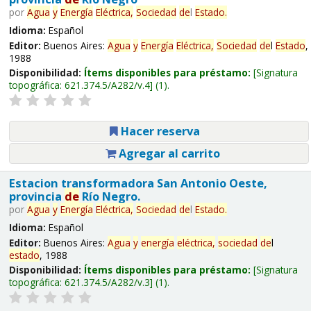
por
Agua
y
Energía
Eléctrica,
Sociedad
de
l
Estado
.
Idioma:
Español
Editor:
Buenos Aires:
Agua
y
Energía
Eléctrica,
Sociedad
de
l
Estado
,
1988
Disponibilidad:
Ítems disponibles para préstamo:
Signatura
topográfica:
621.374.5/A282/v.4
(1).
Hacer reserva
Agregar al carrito
Estacion transformadora San Antonio Oeste,
provincia
de
Río Negro.
por
Agua
y
Energía
Eléctrica,
Sociedad
de
l
Estado
.
Idioma:
Español
Editor:
Buenos Aires:
Agua
y
energía
eléctrica,
sociedad
de
l
estado
, 1988
Disponibilidad:
Ítems disponibles para préstamo:
Signatura
topográfica:
621.374.5/A282/v.3
(1).