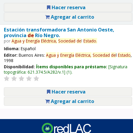
Hacer reserva
Agregar al carrito
Estación transformadora San Antonio Oeste,
provincia
de
Río Negro.
por
Agua
y
Energía
Eléctrica,
Sociedad
de
l
Estado
.
Idioma:
Español
Editor:
Buenos Aires:
Agua
y
Energía
Eléctrica,
Sociedad
de
l
Estado
,
1998
Disponibilidad:
Ítems disponibles para préstamo:
Signatura
topográfica:
621.374.5/A282/v.1
(1).
Hacer reserva
Agregar al carrito