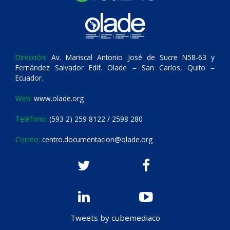
Dirección:
Av. Mariscal Antonio José de Sucre N58-63 y
Fernández Salvador Edif. Olade – San Carlos, Quito –
Ecuador.
Web:
www.olade.org
Teléfono:
(593 2) 259 8122 / 2598 280
Correo:
centro.documentacion@olade.org
Tweets by cubemediaco