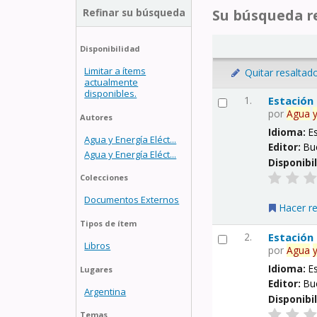
Refinar su búsqueda
Su búsqueda re
Disponibilidad
Limitar a ítems
Quitar resaltad
actualmente
disponibles.
1.
Estación
por
Agua
Autores
Idioma:
E
Agua y Energía Eléct...
Editor:
Bu
Agua y Energía Eléct...
Disponibi
Colecciones
Documentos Externos
Hacer r
Tipos de ítem
2.
Estación
Libros
por
Agua
Idioma:
E
Lugares
Editor:
Bu
Argentina
Disponibi
Temas