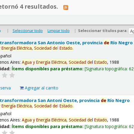
tornó 4 resultados.
|
Seleccionar todo
Limpiar todo
|
Seleccionar títulos para:
o
 transformadora San Antonio Oeste, provincia
de
Río Negro
y
Energía
Eléctrica,
Sociedad
de
l
Estado
.
spañol
enos Aires:
Agua
y
Energía
Eléctrica,
Sociedad
de
l
Estado
, 1988
lidad:
Ítems disponibles para préstamo:
Signatura topográfica:
62
eserva
Agregar al carrito
 transformadora San Antoni Oeste, provincia
de
Río Negro
y
Energía
Eléctrica,
Sociedad
de
l
Estado
.
spañol
enos Aires:
Agua
y
Energía
Eléctrica,
Sociedad
de
l
Estado
, 1988
lidad:
Ítems disponibles para préstamo:
Signatura topográfica:
62