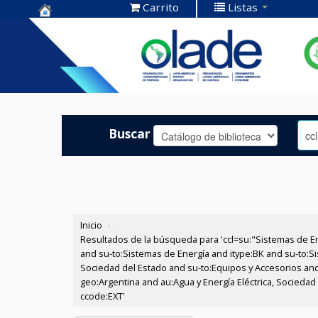
Carrito
Listas
Centro de
Documentación
OLADE -
Buscar
Inicio
›
Resultados de la búsqueda para 'ccl=su:"Sistemas de E
and su-to:Sistemas de Energía and itype:BK and su-to:Si
Sociedad del Estado and su-to:Equipos y Accesorios and
geo:Argentina and au:Agua y Energía Eléctrica, Sociedad
ccode:EXT'