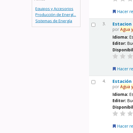
Equipos y Accesorios
Hacer r
Producción de Energí...
Sistemas de Energía
3.
Estacion
por
Agua
Idioma:
E
Editor:
Bu
Disponibi
Hacer r
4.
Estación
por
Agua
Idioma:
E
Editor:
Bu
Disponibi
Hacer r