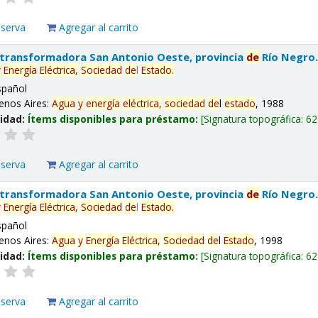
eserva
Agregar al carrito
 transformadora San Antonio Oeste, provincia
de
Río Negro
y
Energía
Eléctrica,
Sociedad
de
l
Estado
.
spañol
enos Aires:
Agua
y
energía
eléctrica,
sociedad
de
l
estado
, 1988
lidad:
Ítems disponibles para préstamo:
Signatura topográfica:
62
eserva
Agregar al carrito
 transformadora San Antonio Oeste, provincia
de
Río Negro
y
Energía
Eléctrica,
Sociedad
de
l
Estado
.
spañol
enos Aires:
Agua
y
Energía
Eléctrica,
Sociedad
de
l
Estado
, 1998
lidad:
Ítems disponibles para préstamo:
Signatura topográfica:
62
eserva
Agregar al carrito