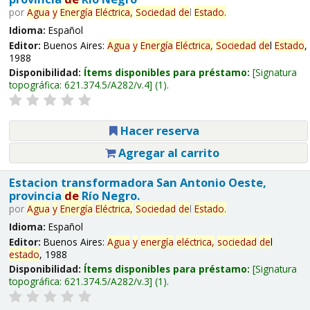
por
Agua
y
Energía
Eléctrica,
Sociedad
de
l
Estado
.
Idioma:
Español
Editor:
Buenos Aires:
Agua
y
Energía
Eléctrica,
Sociedad
de
l
Estado
,
1988
Disponibilidad:
Ítems disponibles para préstamo:
Signatura
topográfica:
621.374.5/A282/v.4
(1).
Hacer reserva
Agregar al carrito
Estacion transformadora San Antonio Oeste,
provincia
de
Río Negro.
por
Agua
y
Energía
Eléctrica,
Sociedad
de
l
Estado
.
Idioma:
Español
Editor:
Buenos Aires:
Agua
y
energía
eléctrica,
sociedad
de
l
estado
, 1988
Disponibilidad:
Ítems disponibles para préstamo:
Signatura
topográfica:
621.374.5/A282/v.3
(1).