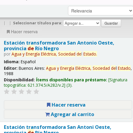
|
|
Seleccionar títulos para:
Hacer reserva
Estación transformadora San Antonio Oeste,
provincia
de
Río Negro
por
Agua
y
Energía
Eléctrica,
Sociedad
de
l
Estado
.
Idioma:
Español
Editor:
Buenos Aires:
Agua
y
Energía
Eléctrica,
Sociedad
de
l
Estado
,
1988
Disponibilidad:
Ítems disponibles para préstamo:
Signatura
topográfica:
621.374.5/A282/v.2
(3).
Hacer reserva
Agregar al carrito
Estación transformadora San Antoni Oeste,
provincia
de
Río Negro