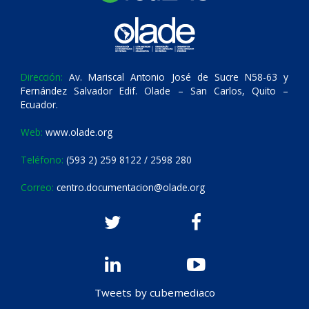
Dirección:
Av. Mariscal Antonio José de Sucre N58-63 y
Fernández Salvador Edif. Olade – San Carlos, Quito –
Ecuador.
Web:
www.olade.org
Teléfono:
(593 2) 259 8122 / 2598 280
Correo:
centro.documentacion@olade.org
Tweets by cubemediaco