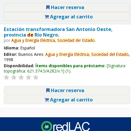
Hacer reserva
Agregar al carrito
Estación transformadora San Antonio Oeste,
provincia
de
Río Negro.
por
Agua
y
Energía
Eléctrica,
Sociedad
de
l
Estado
.
Idioma:
Español
Editor:
Buenos Aires:
Agua
y
Energía
Eléctrica,
Sociedad
de
l
Estado
,
1998
Disponibilidad:
Ítems disponibles para préstamo:
Signatura
topográfica:
621.374.5/A282/v.1
(1).
Hacer reserva
Agregar al carrito