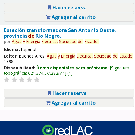
Hacer reserva
Agregar al carrito
Estación transformadora San Antonio Oeste,
provincia
de
Río Negro.
por
Agua
y
Energía
Eléctrica,
Sociedad
de
l
Estado
.
Idioma:
Español
Editor:
Buenos Aires:
Agua
y
Energía
Eléctrica,
Sociedad
de
l
Estado
,
1998
Disponibilidad:
Ítems disponibles para préstamo:
Signatura
topográfica:
621.374.5/A282/v.1
(1).
Hacer reserva
Agregar al carrito