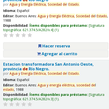
por
Agua
y
Energía
Eléctrica,
Sociedad
de
l
Estado
.
Idioma:
Español
Editor:
Buenos Aires:
Agua
y
Energía
Eléctrica,
Sociedad
de
l
Estado
,
1988
Disponibilidad:
Ítems disponibles para préstamo:
Signatura
topográfica:
621.374.5/A282/v.4
(1).
Hacer reserva
Agregar al carrito
Estacion transformadora San Antonio Oeste,
provincia
de
Río Negro.
por
Agua
y
Energía
Eléctrica,
Sociedad
de
l
Estado
.
Idioma:
Español
Editor:
Buenos Aires:
Agua
y
energía
eléctrica,
sociedad
de
l
estado
, 1988
Disponibilidad:
Ítems disponibles para préstamo:
Signatura
topográfica:
621.374.5/A282/v.3
(1).