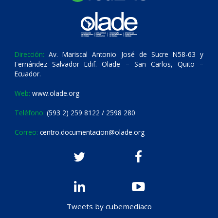
Dirección:
Av. Mariscal Antonio José de Sucre N58-63 y
Fernández Salvador Edif. Olade – San Carlos, Quito –
Ecuador.
Web:
www.olade.org
Teléfono:
(593 2) 259 8122 / 2598 280
Correo:
centro.documentacion@olade.org
Tweets by cubemediaco