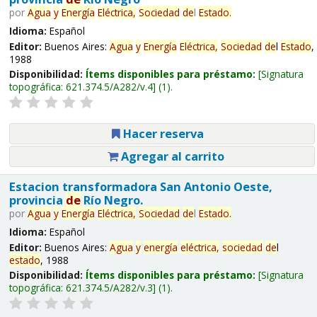
por
Agua
y
Energía
Eléctrica,
Sociedad
de
l
Estado
.
Idioma:
Español
Editor:
Buenos Aires:
Agua
y
Energía
Eléctrica,
Sociedad
de
l
Estado
,
1988
Disponibilidad:
Ítems disponibles para préstamo:
Signatura
topográfica:
621.374.5/A282/v.4
(1).
Hacer reserva
Agregar al carrito
Estacion transformadora San Antonio Oeste,
provincia
de
Río Negro.
por
Agua
y
Energía
Eléctrica,
Sociedad
de
l
Estado
.
Idioma:
Español
Editor:
Buenos Aires:
Agua
y
energía
eléctrica,
sociedad
de
l
estado
, 1988
Disponibilidad:
Ítems disponibles para préstamo:
Signatura
topográfica:
621.374.5/A282/v.3
(1).