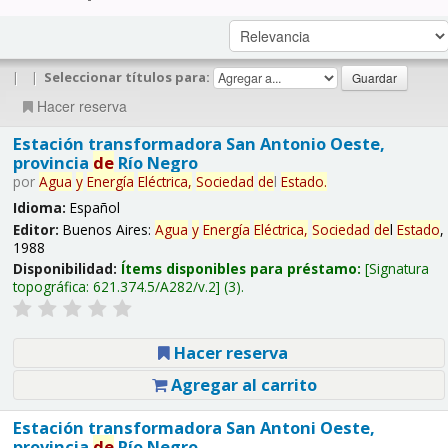
|
|
Seleccionar títulos para:
Hacer reserva
Estación transformadora San Antonio Oeste,
provincia
de
Río Negro
por
Agua
y
Energía
Eléctrica,
Sociedad
de
l
Estado
.
Idioma:
Español
Editor:
Buenos Aires:
Agua
y
Energía
Eléctrica,
Sociedad
de
l
Estado
,
1988
Disponibilidad:
Ítems disponibles para préstamo:
Signatura
topográfica:
621.374.5/A282/v.2
(3).
Hacer reserva
Agregar al carrito
Estación transformadora San Antoni Oeste,
provincia
de
Río Negro