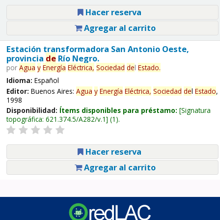
Hacer reserva
Agregar al carrito
Estación transformadora San Antonio Oeste,
provincia
de
Río Negro.
por
Agua
y
Energía
Eléctrica,
Sociedad
de
l
Estado
.
Idioma:
Español
Editor:
Buenos Aires:
Agua
y
Energía
Eléctrica,
Sociedad
de
l
Estado
,
1998
Disponibilidad:
Ítems disponibles para préstamo:
Signatura
topográfica:
621.374.5/A282/v.1
(1).
Hacer reserva
Agregar al carrito