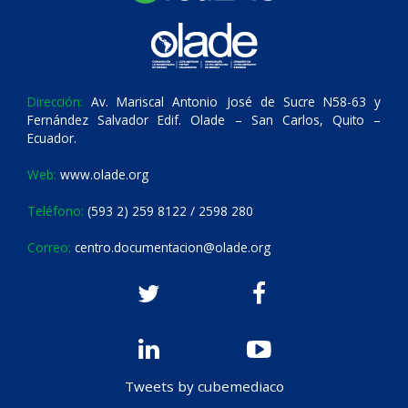
Dirección:
Av. Mariscal Antonio José de Sucre N58-63 y
Fernández Salvador Edif. Olade – San Carlos, Quito –
Ecuador.
Web:
www.olade.org
Teléfono:
(593 2) 259 8122 / 2598 280
Correo:
centro.documentacion@olade.org
Tweets by cubemediaco