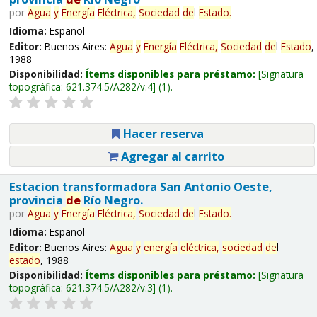
por
Agua
y
Energía
Eléctrica,
Sociedad
de
l
Estado
.
Idioma:
Español
Editor:
Buenos Aires:
Agua
y
Energía
Eléctrica,
Sociedad
de
l
Estado
,
1988
Disponibilidad:
Ítems disponibles para préstamo:
Signatura
topográfica:
621.374.5/A282/v.4
(1).
Hacer reserva
Agregar al carrito
Estacion transformadora San Antonio Oeste,
provincia
de
Río Negro.
por
Agua
y
Energía
Eléctrica,
Sociedad
de
l
Estado
.
Idioma:
Español
Editor:
Buenos Aires:
Agua
y
energía
eléctrica,
sociedad
de
l
estado
, 1988
Disponibilidad:
Ítems disponibles para préstamo:
Signatura
topográfica:
621.374.5/A282/v.3
(1).