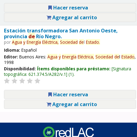
Hacer reserva
Agregar al carrito
Estación transformadora San Antonio Oeste,
provincia
de
Río Negro.
por
Agua
y
Energía
Eléctrica,
Sociedad
de
l
Estado
.
Idioma:
Español
Editor:
Buenos Aires:
Agua
y
Energía
Eléctrica,
Sociedad
de
l
Estado
,
1998
Disponibilidad:
Ítems disponibles para préstamo:
Signatura
topográfica:
621.374.5/A282/v.1
(1).
Hacer reserva
Agregar al carrito