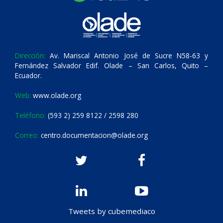
Dirección:
Av. Mariscal Antonio José de Sucre N58-63 y
Fernández Salvador Edif. Olade – San Carlos, Quito –
Ecuador.
Web:
www.olade.org
Teléfono:
(593 2) 259 8122 / 2598 280
Correo:
centro.documentacion@olade.org
Tweets by cubemediaco