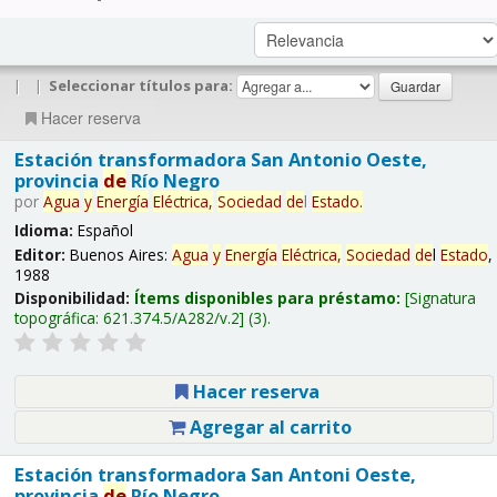
|
|
Seleccionar títulos para:
Hacer reserva
Estación transformadora San Antonio Oeste,
provincia
de
Río Negro
por
Agua
y
Energía
Eléctrica,
Sociedad
de
l
Estado
.
Idioma:
Español
Editor:
Buenos Aires:
Agua
y
Energía
Eléctrica,
Sociedad
de
l
Estado
,
1988
Disponibilidad:
Ítems disponibles para préstamo:
Signatura
topográfica:
621.374.5/A282/v.2
(3).
Hacer reserva
Agregar al carrito
Estación transformadora San Antoni Oeste,
provincia
de
Río Negro