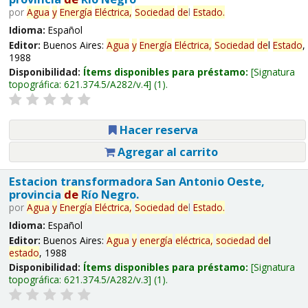
por
Agua
y
Energía
Eléctrica,
Sociedad
de
l
Estado
.
Idioma:
Español
Editor:
Buenos Aires:
Agua
y
Energía
Eléctrica,
Sociedad
de
l
Estado
,
1988
Disponibilidad:
Ítems disponibles para préstamo:
Signatura
topográfica:
621.374.5/A282/v.4
(1).
Hacer reserva
Agregar al carrito
Estacion transformadora San Antonio Oeste,
provincia
de
Río Negro.
por
Agua
y
Energía
Eléctrica,
Sociedad
de
l
Estado
.
Idioma:
Español
Editor:
Buenos Aires:
Agua
y
energía
eléctrica,
sociedad
de
l
estado
, 1988
Disponibilidad:
Ítems disponibles para préstamo:
Signatura
topográfica:
621.374.5/A282/v.3
(1).