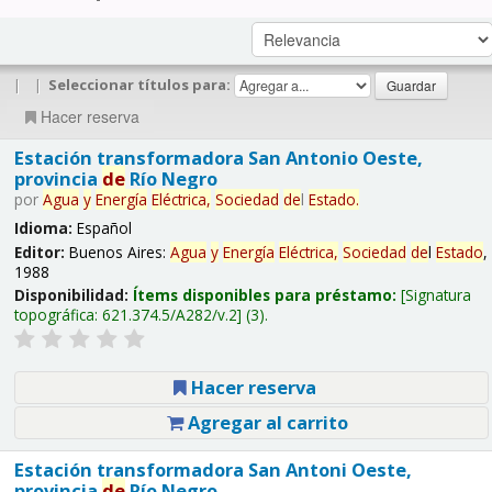
|
|
Seleccionar títulos para:
Hacer reserva
Estación transformadora San Antonio Oeste,
provincia
de
Río Negro
por
Agua
y
Energía
Eléctrica,
Sociedad
de
l
Estado
.
Idioma:
Español
Editor:
Buenos Aires:
Agua
y
Energía
Eléctrica,
Sociedad
de
l
Estado
,
1988
Disponibilidad:
Ítems disponibles para préstamo:
Signatura
topográfica:
621.374.5/A282/v.2
(3).
Hacer reserva
Agregar al carrito
Estación transformadora San Antoni Oeste,
provincia
de
Río Negro