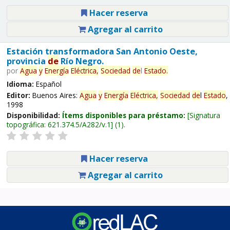
Hacer reserva
Agregar al carrito
Estación transformadora San Antonio Oeste,
provincia
de
Río Negro.
por
Agua
y
Energía
Eléctrica,
Sociedad
de
l
Estado
.
Idioma:
Español
Editor:
Buenos Aires:
Agua
y
Energía
Eléctrica,
Sociedad
de
l
Estado
,
1998
Disponibilidad:
Ítems disponibles para préstamo:
Signatura
topográfica:
621.374.5/A282/v.1
(1).
Hacer reserva
Agregar al carrito