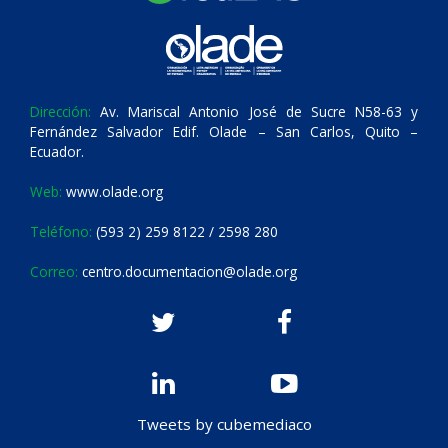
Dirección:
Av. Mariscal Antonio José de Sucre N58-63 y
Fernández Salvador Edif. Olade – San Carlos, Quito –
Ecuador.
Web:
www.olade.org
Teléfono:
(593 2) 259 8122 / 2598 280
Correo:
centro.documentacion@olade.org
Tweets by cubemediaco