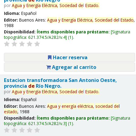
por
Agua
y
Energía
Eléctrica,
Sociedad
de
l
Estado
.
Idioma:
Español
Editor:
Buenos Aires:
Agua
y
Energía
Eléctrica,
Sociedad
de
l
Estado
,
1988
Disponibilidad:
Ítems disponibles para préstamo:
Signatura
topográfica:
621.374.5/A282/v.4
(1).
Hacer reserva
Agregar al carrito
Estacion transformadora San Antonio Oeste,
provincia
de
Río Negro.
por
Agua
y
Energía
Eléctrica,
Sociedad
de
l
Estado
.
Idioma:
Español
Editor:
Buenos Aires:
Agua
y
energía
eléctrica,
sociedad
de
l
estado
, 1988
Disponibilidad:
Ítems disponibles para préstamo:
Signatura
topográfica:
621.374.5/A282/v.3
(1).