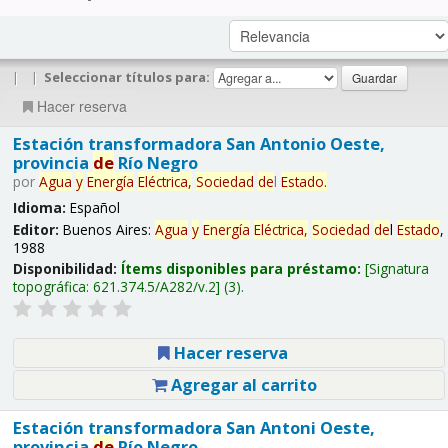
|
|
Seleccionar títulos para:
Hacer reserva
Estación transformadora San Antonio Oeste,
provincia
de
Río Negro
por
Agua
y
Energía
Eléctrica,
Sociedad
de
l
Estado
.
Idioma:
Español
Editor:
Buenos Aires:
Agua
y
Energía
Eléctrica,
Sociedad
de
l
Estado
,
1988
Disponibilidad:
Ítems disponibles para préstamo:
Signatura
topográfica:
621.374.5/A282/v.2
(3).
Hacer reserva
Agregar al carrito
Estación transformadora San Antoni Oeste,
provincia
de
Río Negro