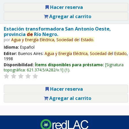
Hacer reserva
Agregar al carrito
Estación transformadora San Antonio Oeste,
provincia
de
Río Negro.
por
Agua
y
Energía
Eléctrica,
Sociedad
de
l
Estado
.
Idioma:
Español
Editor:
Buenos Aires:
Agua
y
Energía
Eléctrica,
Sociedad
de
l
Estado
,
1998
Disponibilidad:
Ítems disponibles para préstamo:
Signatura
topográfica:
621.374.5/A282/v.1
(1).
Hacer reserva
Agregar al carrito