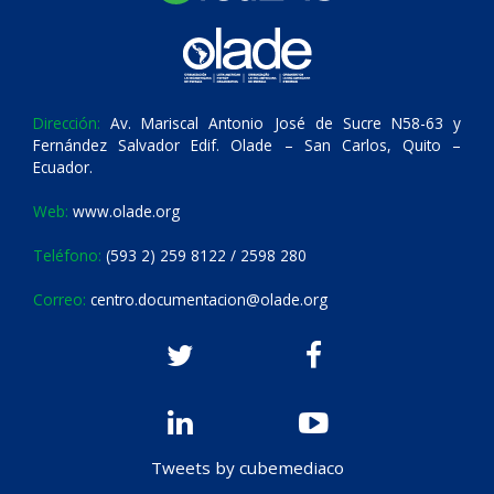
Dirección:
Av. Mariscal Antonio José de Sucre N58-63 y
Fernández Salvador Edif. Olade – San Carlos, Quito –
Ecuador.
Web:
www.olade.org
Teléfono:
(593 2) 259 8122 / 2598 280
Correo:
centro.documentacion@olade.org
Tweets by cubemediaco