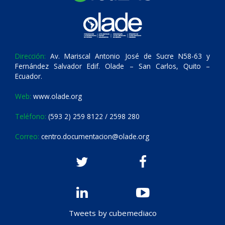
Dirección:
Av. Mariscal Antonio José de Sucre N58-63 y
Fernández Salvador Edif. Olade – San Carlos, Quito –
Ecuador.
Web:
www.olade.org
Teléfono:
(593 2) 259 8122 / 2598 280
Correo:
centro.documentacion@olade.org
Tweets by cubemediaco