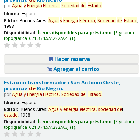
por
Agua
y
Energía
Eléctrica,
Sociedad
de
l
Estado
.
Idioma:
Español
Editor:
Buenos Aires:
Agua
y
Energía
Eléctrica,
Sociedad
de
l
Estado
,
1988
Disponibilidad:
Ítems disponibles para préstamo:
Signatura
topográfica:
621.374.5/A282/v.4
(1).
Hacer reserva
Agregar al carrito
Estacion transformadora San Antonio Oeste,
provincia
de
Río Negro.
por
Agua
y
Energía
Eléctrica,
Sociedad
de
l
Estado
.
Idioma:
Español
Editor:
Buenos Aires:
Agua
y
energía
eléctrica,
sociedad
de
l
estado
, 1988
Disponibilidad:
Ítems disponibles para préstamo:
Signatura
topográfica:
621.374.5/A282/v.3
(1).