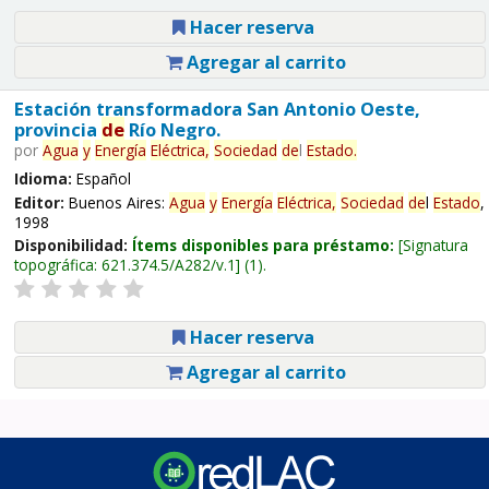
Hacer reserva
Agregar al carrito
Estación transformadora San Antonio Oeste,
provincia
de
Río Negro.
por
Agua
y
Energía
Eléctrica,
Sociedad
de
l
Estado
.
Idioma:
Español
Editor:
Buenos Aires:
Agua
y
Energía
Eléctrica,
Sociedad
de
l
Estado
,
1998
Disponibilidad:
Ítems disponibles para préstamo:
Signatura
topográfica:
621.374.5/A282/v.1
(1).
Hacer reserva
Agregar al carrito