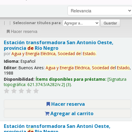
|
|
Seleccionar títulos para:
Hacer reserva
Estación transformadora San Antonio Oeste,
provincia
de
Río Negro
por
Agua
y
Energía
Eléctrica,
Sociedad
de
l
Estado
.
Idioma:
Español
Editor:
Buenos Aires:
Agua
y
Energía
Eléctrica,
Sociedad
de
l
Estado
,
1988
Disponibilidad:
Ítems disponibles para préstamo:
Signatura
topográfica:
621.374.5/A282/v.2
(3).
Hacer reserva
Agregar al carrito
Estación transformadora San Antoni Oeste,
provincia
de
Río Negro