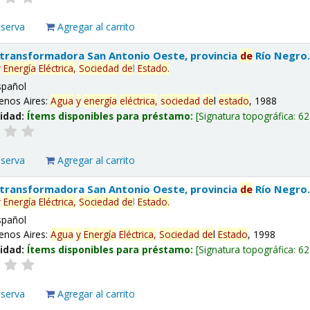
eserva
Agregar al carrito
 transformadora San Antonio Oeste, provincia
de
Río Negro
y
Energía
Eléctrica,
Sociedad
de
l
Estado
.
spañol
enos Aires:
Agua
y
energía
eléctrica,
sociedad
de
l
estado
, 1988
lidad:
Ítems disponibles para préstamo:
Signatura topográfica:
62
eserva
Agregar al carrito
 transformadora San Antonio Oeste, provincia
de
Río Negro
y
Energía
Eléctrica,
Sociedad
de
l
Estado
.
spañol
enos Aires:
Agua
y
Energía
Eléctrica,
Sociedad
de
l
Estado
, 1998
lidad:
Ítems disponibles para préstamo:
Signatura topográfica:
62
eserva
Agregar al carrito