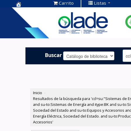
Carrito
Listas
Centro de
Documentación
OLADE -
Buscar
Inicio
›
Resultados de la búsqueda para 'ccl=su:"Sistemas de E
and su-to:Sistemas de Energía and itype:BK and su-to:Si
Sociedad del Estado and su-to:Equipos y Accesorios and
Energía Eléctrica, Sociedad del Estado. and su-to:Produ
Accesorios'