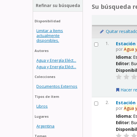
Refinar su búsqueda
Su búsqueda re
Disponibilidad
Limitar a ítems
Quitar resaltad
actualmente
disponibles.
1.
Estación
por
Agua
Autores
Idioma:
E
Agua y Energía Eléct...
Editor:
Bu
Agua y Energía Eléct...
Disponibi
Colecciones
Documentos Externos
Hacer r
Tipos de ítem
2.
Estación
Libros
por
Agua
Idioma:
E
Lugares
Editor:
Bu
Argentina
Disponibi
Temas