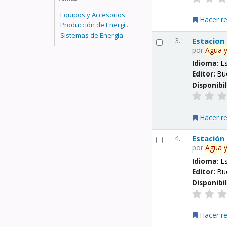
Equipos y Accesorios
Hacer r
Producción de Energí...
Sistemas de Energía
3.
Estacion
por
Agua
Idioma:
E
Editor:
Bu
Disponibi
Hacer r
4.
Estación
por
Agua
Idioma:
E
Editor:
Bu
Disponibi
Hacer r