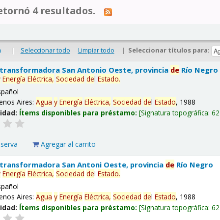
tornó 4 resultados.
|
Seleccionar todo
Limpiar todo
|
Seleccionar títulos para:
o
 transformadora San Antonio Oeste, provincia
de
Río Negro
y
Energía
Eléctrica,
Sociedad
de
l
Estado
.
spañol
enos Aires:
Agua
y
Energía
Eléctrica,
Sociedad
de
l
Estado
, 1988
lidad:
Ítems disponibles para préstamo:
Signatura topográfica:
62
eserva
Agregar al carrito
 transformadora San Antoni Oeste, provincia
de
Río Negro
y
Energía
Eléctrica,
Sociedad
de
l
Estado
.
spañol
enos Aires:
Agua
y
Energía
Eléctrica,
Sociedad
de
l
Estado
, 1988
lidad:
Ítems disponibles para préstamo:
Signatura topográfica:
62