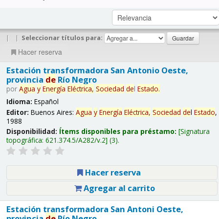
|
|
Seleccionar títulos para:
Hacer reserva
Estación transformadora San Antonio Oeste,
provincia
de
Río Negro
por
Agua
y
Energía
Eléctrica,
Sociedad
de
l
Estado
.
Idioma:
Español
Editor:
Buenos Aires:
Agua
y
Energía
Eléctrica,
Sociedad
de
l
Estado
,
1988
Disponibilidad:
Ítems disponibles para préstamo:
Signatura
topográfica:
621.374.5/A282/v.2
(3).
Hacer reserva
Agregar al carrito
Estación transformadora San Antoni Oeste,
provincia
de
Río Negro