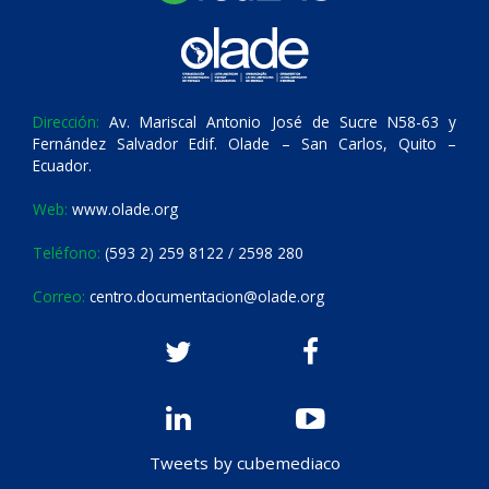
Dirección:
Av. Mariscal Antonio José de Sucre N58-63 y
Fernández Salvador Edif. Olade – San Carlos, Quito –
Ecuador.
Web:
www.olade.org
Teléfono:
(593 2) 259 8122 / 2598 280
Correo:
centro.documentacion@olade.org
Tweets by cubemediaco