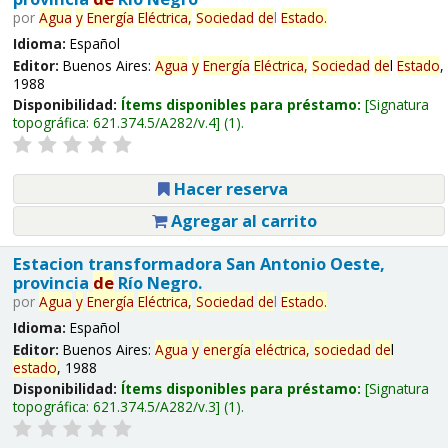
por
Agua
y
Energía
Eléctrica,
Sociedad
de
l
Estado
.
Idioma:
Español
Editor:
Buenos Aires:
Agua
y
Energía
Eléctrica,
Sociedad
de
l
Estado
,
1988
Disponibilidad:
Ítems disponibles para préstamo:
Signatura
topográfica:
621.374.5/A282/v.4
(1).
Hacer reserva
Agregar al carrito
Estacion transformadora San Antonio Oeste,
provincia
de
Río Negro.
por
Agua
y
Energía
Eléctrica,
Sociedad
de
l
Estado
.
Idioma:
Español
Editor:
Buenos Aires:
Agua
y
energía
eléctrica,
sociedad
de
l
estado
, 1988
Disponibilidad:
Ítems disponibles para préstamo:
Signatura
topográfica:
621.374.5/A282/v.3
(1).