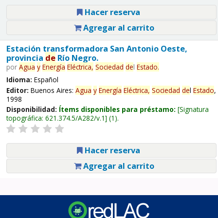
Hacer reserva
Agregar al carrito
Estación transformadora San Antonio Oeste,
provincia
de
Río Negro.
por
Agua
y
Energía
Eléctrica,
Sociedad
de
l
Estado
.
Idioma:
Español
Editor:
Buenos Aires:
Agua
y
Energía
Eléctrica,
Sociedad
de
l
Estado
,
1998
Disponibilidad:
Ítems disponibles para préstamo:
Signatura
topográfica:
621.374.5/A282/v.1
(1).
Hacer reserva
Agregar al carrito