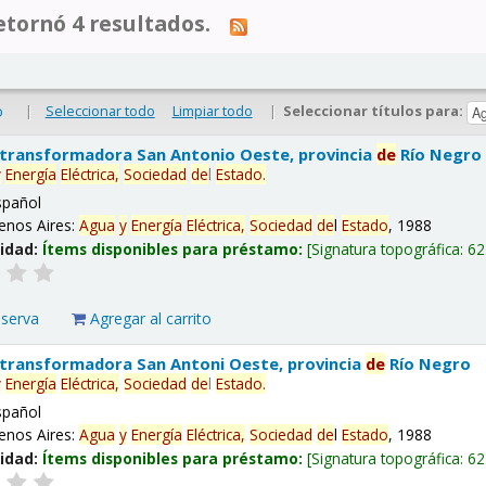
tornó 4 resultados.
|
Seleccionar todo
Limpiar todo
|
Seleccionar títulos para:
o
 transformadora San Antonio Oeste, provincia
de
Río Negro
y
Energía
Eléctrica,
Sociedad
de
l
Estado
.
spañol
enos Aires:
Agua
y
Energía
Eléctrica,
Sociedad
de
l
Estado
, 1988
lidad:
Ítems disponibles para préstamo:
Signatura topográfica:
62
eserva
Agregar al carrito
 transformadora San Antoni Oeste, provincia
de
Río Negro
y
Energía
Eléctrica,
Sociedad
de
l
Estado
.
spañol
enos Aires:
Agua
y
Energía
Eléctrica,
Sociedad
de
l
Estado
, 1988
lidad:
Ítems disponibles para préstamo:
Signatura topográfica:
62