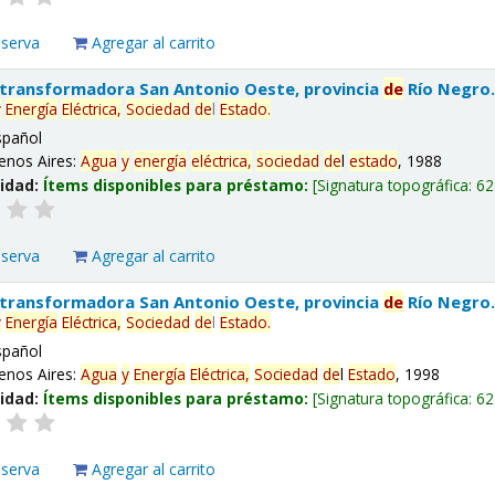
eserva
Agregar al carrito
 transformadora San Antonio Oeste, provincia
de
Río Negro
y
Energía
Eléctrica,
Sociedad
de
l
Estado
.
spañol
enos Aires:
Agua
y
energía
eléctrica,
sociedad
de
l
estado
, 1988
lidad:
Ítems disponibles para préstamo:
Signatura topográfica:
62
eserva
Agregar al carrito
 transformadora San Antonio Oeste, provincia
de
Río Negro
y
Energía
Eléctrica,
Sociedad
de
l
Estado
.
spañol
enos Aires:
Agua
y
Energía
Eléctrica,
Sociedad
de
l
Estado
, 1998
lidad:
Ítems disponibles para préstamo:
Signatura topográfica:
62
eserva
Agregar al carrito