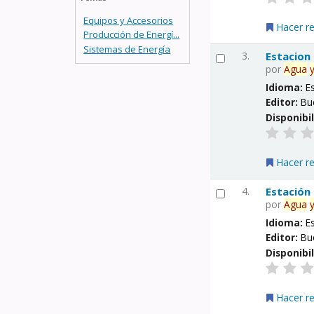
Equipos y Accesorios
Hacer r
Producción de Energí...
Sistemas de Energía
3.
Estacion
por
Agua
Idioma:
E
Editor:
Bu
Disponibi
Hacer r
4.
Estación
por
Agua
Idioma:
E
Editor:
Bu
Disponibi
Hacer r