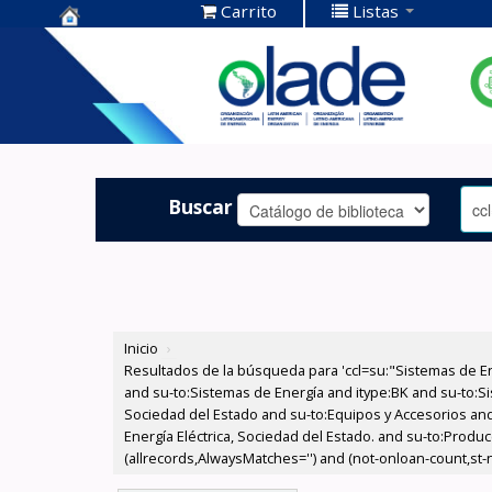
Carrito
Listas
Centro de
Documentación
OLADE -
Buscar
Inicio
›
Resultados de la búsqueda para 'ccl=su:"Sistemas de E
and su-to:Sistemas de Energía and itype:BK and su-to:Si
Sociedad del Estado and su-to:Equipos y Accesorios and
Energía Eléctrica, Sociedad del Estado. and su-to:Produc
(allrecords,AlwaysMatches='') and (not-onloan-count,st-nu