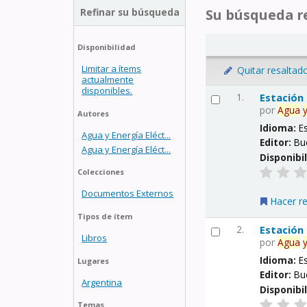
Refinar su búsqueda
Su búsqueda re
Disponibilidad
Limitar a ítems
Quitar resaltad
actualmente
disponibles.
1.
Estación
por
Agua
Autores
Idioma:
E
Agua y Energía Eléct...
Editor:
Bu
Agua y Energía Eléct...
Disponibi
Colecciones
Documentos Externos
Hacer r
Tipos de ítem
2.
Estación
Libros
por
Agua
Idioma:
E
Lugares
Editor:
Bu
Argentina
Disponibi
Temas