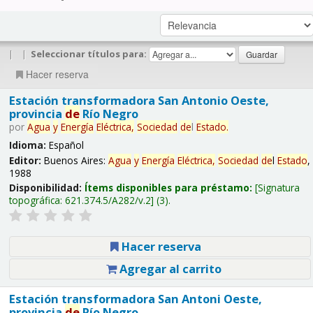
|
|
Seleccionar títulos para:
Hacer reserva
Estación transformadora San Antonio Oeste,
provincia
de
Río Negro
por
Agua
y
Energía
Eléctrica,
Sociedad
de
l
Estado
.
Idioma:
Español
Editor:
Buenos Aires:
Agua
y
Energía
Eléctrica,
Sociedad
de
l
Estado
,
1988
Disponibilidad:
Ítems disponibles para préstamo:
Signatura
topográfica:
621.374.5/A282/v.2
(3).
Hacer reserva
Agregar al carrito
Estación transformadora San Antoni Oeste,
provincia
de
Río Negro