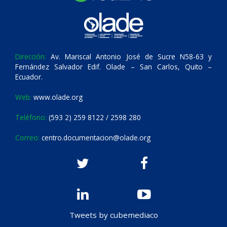
Dirección:
Av. Mariscal Antonio José de Sucre N58-63 y
Fernández Salvador Edif. Olade – San Carlos, Quito –
Ecuador.
Web:
www.olade.org
Teléfono:
(593 2) 259 8122 / 2598 280
Correo:
centro.documentacion@olade.org
Tweets by cubemediaco