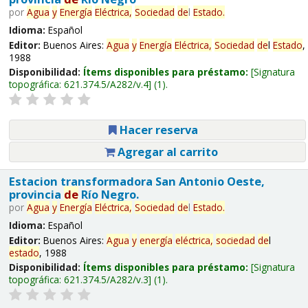
por
Agua
y
Energía
Eléctrica,
Sociedad
de
l
Estado
.
Idioma:
Español
Editor:
Buenos Aires:
Agua
y
Energía
Eléctrica,
Sociedad
de
l
Estado
,
1988
Disponibilidad:
Ítems disponibles para préstamo:
Signatura
topográfica:
621.374.5/A282/v.4
(1).
Hacer reserva
Agregar al carrito
Estacion transformadora San Antonio Oeste,
provincia
de
Río Negro.
por
Agua
y
Energía
Eléctrica,
Sociedad
de
l
Estado
.
Idioma:
Español
Editor:
Buenos Aires:
Agua
y
energía
eléctrica,
sociedad
de
l
estado
, 1988
Disponibilidad:
Ítems disponibles para préstamo:
Signatura
topográfica:
621.374.5/A282/v.3
(1).