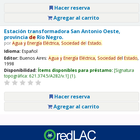
Hacer reserva
Agregar al carrito
Estación transformadora San Antonio Oeste,
provincia
de
Río Negro.
por
Agua
y
Energía
Eléctrica,
Sociedad
de
l
Estado
.
Idioma:
Español
Editor:
Buenos Aires:
Agua
y
Energía
Eléctrica,
Sociedad
de
l
Estado
,
1998
Disponibilidad:
Ítems disponibles para préstamo:
Signatura
topográfica:
621.374.5/A282/v.1
(1).
Hacer reserva
Agregar al carrito